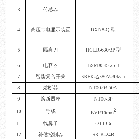
3
传感器
4
高压带电显示装置
DXN8-Q 型
5
隔离刀
HGLR-630/3P 型
6
电容器
BSMJ0.45-25-3
7
智能复合开关
SRFK-△380V-30kvar
8
熔断器
NT00-63 50A
9
熔断器座
NT00-3P
2
10
导线
BVR10mm
11
线鼻子
OT10-6
12
补偿控制器
SRJK-24B