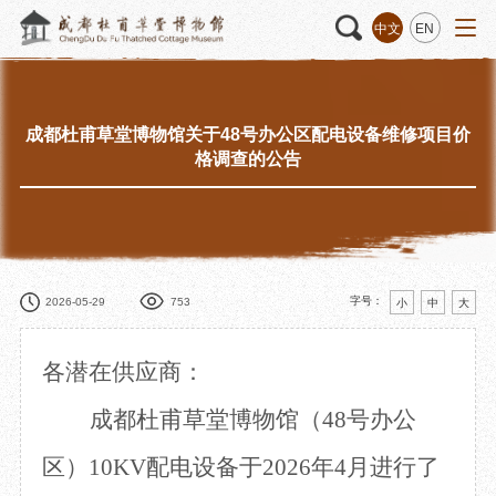
中文
EN
成都杜甫草堂博物馆关于48号办公区配电设备维修项目价
活动
“人日游草堂”系列文化活动
藏品
藏品概述
格调查的公告
中国传统节庆活动
馆藏精品
诗歌主题活动
藏品修复
其它活动
数字资源
捐赠名录
字号：
2026-05-29
753
小
中
大
各潜在供应商：
质申请
成都杜甫草堂博物馆（
48号办公
区）10KV配电设备于2026年4月进行了
程
文创
杜甫草堂文创馆
景点
正门
动
文创精品
大廨