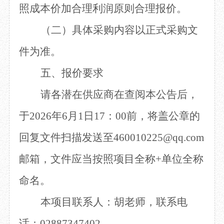
照成本价加合理利润原则合理报价。
（
二
）具体采购内容以正式采购文
件为准。
五、报价要求
请各潜在供应商在查阅本公告后，
于
2026年
6
月
1
日
17：00前，将盖公章的
回复文件扫描发送至
460010225@qq.com
邮箱，文件应当按照项目全称
+单位全称
命名。
本项目联系人：
胡老师
，联系电
话：
02887347402
。