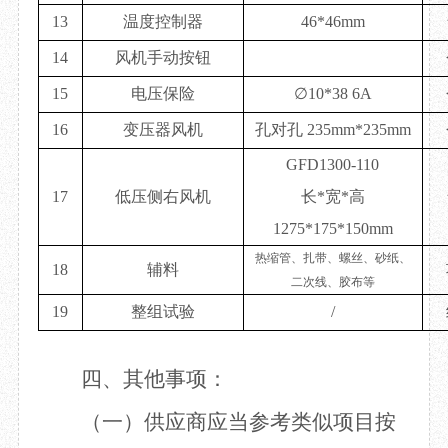
13
温度控制器
46*46mm
14
风机手动按钮
15
电压保险
∅10*38 6A
16
变压器风机
孔对孔
235mm*235mm
GFD1300-110
17
低压侧右风机
长
*宽*高
1275*175*150mm
热缩管、扎带、螺丝、砂纸、
18
辅料
二次线、胶布等
19
整组试验
/
四、其他事项：
（
一
）供应商应当参考类似项目按