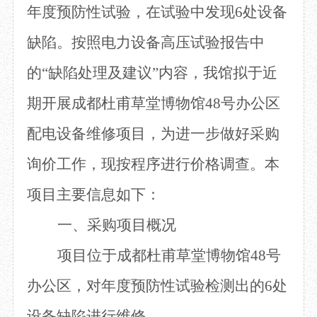
年度预防性试验，在试验中发现6处设备
目
数字文创
诗史堂
IP授权
柴门
缺陷。按照电力设备高压试验报告中
草堂艺术中心
工部祠
的“缺陷处理及建议”内容，我馆拟于近
文创咨询
少陵草堂碑亭
茅屋景区
期开展成都杜甫草堂博物馆48号办公区
唐代遗址
红墙花径
配电设备维修项目，为进一步做好采购
草堂影壁
询价工作，现按程序进行价格调查。本
大雅堂
万佛楼
项目主要信息如下：
草堂书院
千诗碑
一、
采购项目概况
项目位于成都杜甫草堂博物馆
48号
办公区，对年度预防性试验检测出的6处
设备缺陷进行维修。