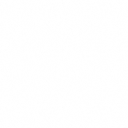
诗史堂
柴门