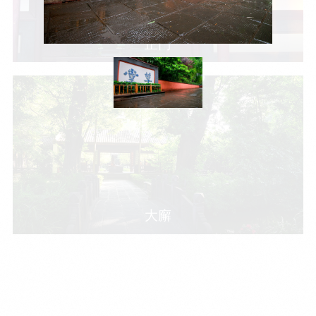
目
数字文创
诗史堂
IP授权
柴门
正门
草堂艺术中心
工部祠
文创咨询
少陵草堂碑亭
茅屋景区
唐代遗址
红墙花径
草堂影壁
大雅堂
万佛楼
草堂书院
大廨
千诗碑