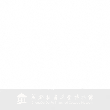
万佛楼
草堂书院