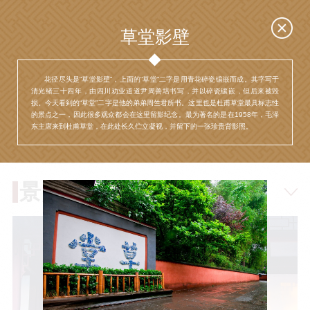
中文
EN
草堂影壁
花径尽头是“草堂影壁”，上面的“草堂”二字是用青花碎瓷镶嵌而成。其字写于
清光绪三十四年，由四川劝业道道尹周善培书写，并以碎瓷镶嵌，但后来被毁
活动
“人日游草堂”系列文化活动
藏品
藏品概述
损。今天看到的“草堂”二字是他的弟弟周竺君所书。这里也是杜甫草堂最具标志性
中国传统节庆活动
馆藏精品
的景点之一，因此很多观众都会在这里留影纪念。最为著名的是在1958年，毛泽
东主席来到杜甫草堂，在此处长久伫立凝视，并留下的一张珍贵背影照。
诗歌主题活动
藏品修复
其它活动
数字资源
捐赠名录
景点
质申请
程
文创
杜甫草堂文创馆
景点
正门
动
文创精品
大廨