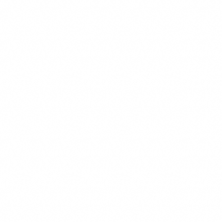
碑亭
茅屋景区