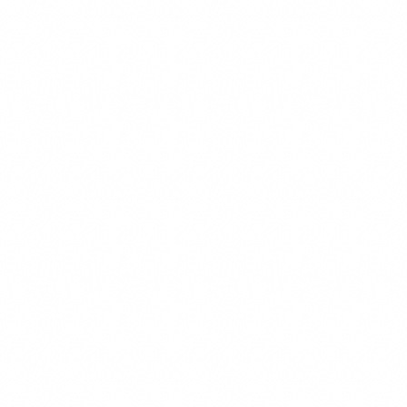
唐代遗址
花径