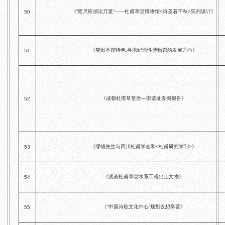
《“咫尺应须论万里”——杜甫草堂博物馆<诗圣著千秋>陈列设计》
50
《突出本馆特色,寻求纪念性博物馆的发展方向》
51
《成都杜甫草堂唐—宋遗址发掘报告》
52
《缪钺先生与四川杜甫学会和<杜甫研究学刊>》
53
《浅谈杜甫草堂水系工程出土文物》
54
《“中国诗歌文化中心”规划设想举要》
55