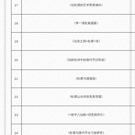
《论杜甫的艺术审美倾向》
17
《李一氓杜集题跋》
18
《论张之洞<杜甫>诗》
19
《试析杜诗中的唐代节日民俗》
20
《杜甫与酒漫谈》
21
《杜甫山水诗崇高美管窥》
22
《<饮中八仙歌>诗意画评介》
23
《杜甫与唐代节令习俗研究》
24