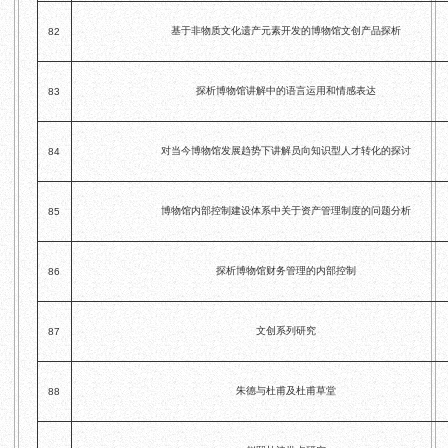
基于非物质文化遗产元素开发的博物馆文创产品探析
82
探析博物馆讲解中的语言运用和情感表达
83
对当今博物馆发展趋势下讲解员向知识型人才转化的探讨
84
博物馆内部控制建设体系中关于资产管理制度的问题分析
85
探析博物馆财务管理的内部控制
86
文创系列研究
87
朱德与杜甫及杜甫草堂
88