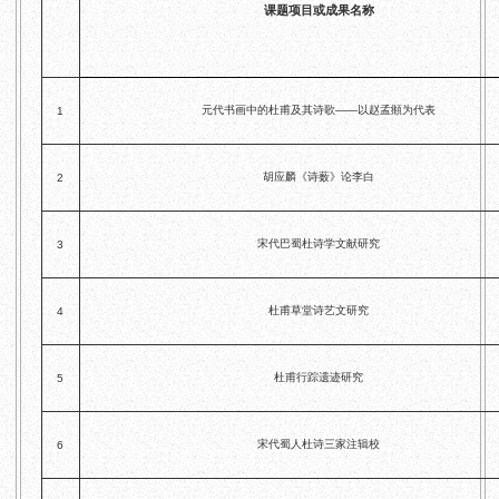
课题项目或成果名称
目
数字文创
诗史堂
IP授权
柴门
草堂艺术中心
工部祠
元代书画中的杜甫及其诗歌——以赵孟頫为代表
文创咨询
少陵草堂碑亭
1
茅屋景区
唐代遗址
胡应麟《诗薮》论李白
2
红墙花径
草堂影壁
宋代巴蜀杜诗学文献研究
3
大雅堂
万佛楼
草堂书院
杜甫草堂诗艺文研究
4
千诗碑
杜甫行踪遗迹研究
5
宋代蜀人杜诗三家注辑校
6