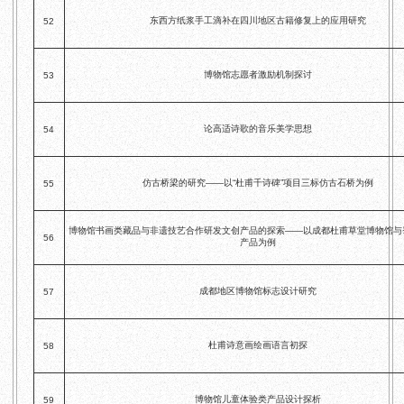
东西方纸浆手工滴补在四川地区古籍修复上的应用研究
52
博物馆志愿者激励机制探讨
53
论高适诗歌的音乐美学思想
54
仿古桥梁的研究——以“杜甫千诗碑”项目三标仿古石桥为例
55
博物馆书画类藏品与非遗技艺合作研发文创产品的探索——以成都杜甫草堂博物馆与
56
产品为例
成都地区博物馆标志设计研究
57
杜甫诗意画绘画语言初探
58
博物馆儿童体验类产品设计探析
59