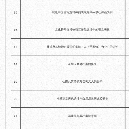
试论中国画写意精神的表现形式—以杜诗画为例
15
文化符号在博物馆宣传品设计中的视觉表达
16
杜甫及其诗歌对蒙学的影响 --以《千家诗》为中心的讨论
17
论胡应麟对杜甫的接受
18
杜甫及其诗歌对巴蜀文人的影响
19
杜甫草堂唐代遗址与白居易故居比较研究
20
冯建吴与其杜甫诗意画
21