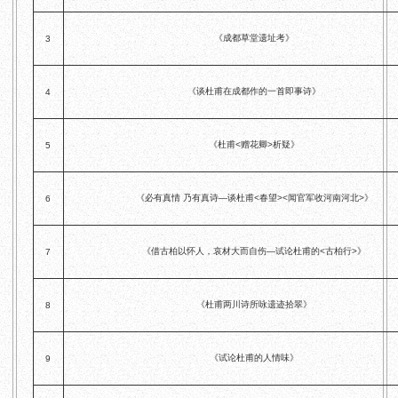
《成都草堂遗址考》
3
《谈杜甫在成都作的一首即事诗》
4
《杜甫<赠花卿>析疑》
5
《必有真情 乃有真诗—谈杜甫<春望><闻官军收河南河北>》
6
《借古柏以怀人，哀材大而自伤—试论杜甫的<古柏行>》
7
《杜甫两川诗所咏遗迹拾翠》
8
《试论杜甫的人情味》
9