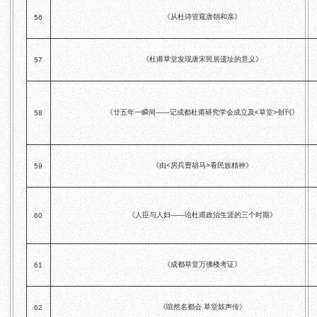
《从杜诗管窥唐朝和亲》
56
《杜甫草堂发现唐宋民居遗址的意义》
57
《廿五年一瞬间——记成都杜甫研究学会成立及<草堂>创刊》
58
《由<房兵曹胡马>看民族精神》
59
《人臣与人妇——论杜甫政治生涯的三个时期》
60
《成都草堂万佛楼考证》
61
《喧然名都会 草堂鼓声传》
62