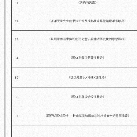
《天狗与凤凰》
31
《谈谢无量先生的书法艺术及成都杜甫草堂馆藏谢书珍品》
32
《从屈原作品中体现的历史意识看神话历史化的思想历程》
33
《说仇兆鳌以楚辞注杜诗》
34
《说仇兆鳌以<诗经>注杜诗》
35
《说仇兆鳌以诗经注杜诗》
36
《同怀忧国忧民情──杜甫草堂馆藏徐悲鸿杜甫秦州诗意画浅议》
37