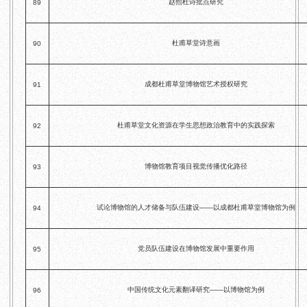
赵熙杜诗批点研究
89
杜甫草堂诗意画
90
成都杜甫草堂博物馆艺术授权研究
91
杜甫草堂文化资源在学生思想政治教育中的实践探索
92
博物馆教育项目视觉传播优化路径
93
试论博物馆的人才储备与队伍建设——以成都杜甫草堂博物馆为例
94
党员队伍建设在博物馆发展中重要作用
95
中国传统文化元素翻译研究——以博物馆为例
96