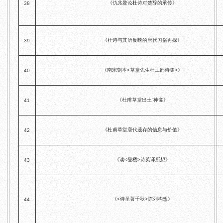
《仇兆鳌论杜诗对楚辞的承传》
38
《杜诗与其所反映的唐代习俗再探》
39
《南宋刻本<草堂先生杜工部诗集>》
40
《杜甫草堂出土“神龛》
41
《杜甫草堂唐代遗存的信息与价值》
42
《读<登楼>诗英译所想》
43
《<诗圣著千秋>陈列构想》
44