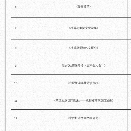
《传拓技艺》
6
《杜甫与秦陇文化论集》
7
《杜甫草堂诗艺文研究》
8
《历代杜甫像考论（唐宋金元卷）》
9
《六观楼读本杜诗钞点校》
10
《草堂文脉 浣花话杜——成都杜甫草堂口述史》
11
《宋代杜诗文本文献研究》
12