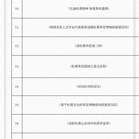
《弘扬杜甫精神 恢复祭祀盛典》
70
《韩国东亚人文学会代表团来成都杜甫草堂博物馆参观访问》
71
《读杜甫诗意画二种》
72
《杜甫草堂园林之道法自然》
73
《试论杜诗的议论》
74
《基于杜甫文化的草堂博物馆传统展览刍议》
75
《浅析杜甫山水诗中的美学追求》
76