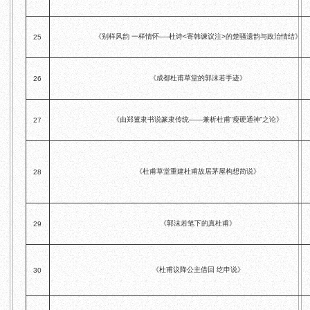
《别样风韵 一样情怀──杜诗<寄韩谏议注>的楚骚遗韵与政治情结》
25
《成都杜甫草堂的郭沫若手迹》
26
《由郑簠隶书说篆隶传统——兼析杜甫“瘦硬通神”之论》
27
《杜甫草堂重建杜甫故居茅屋构想简说》
28
《郭沫若笔下的真杜甫》
29
《杜甫议降公主借回 纥申说》
30