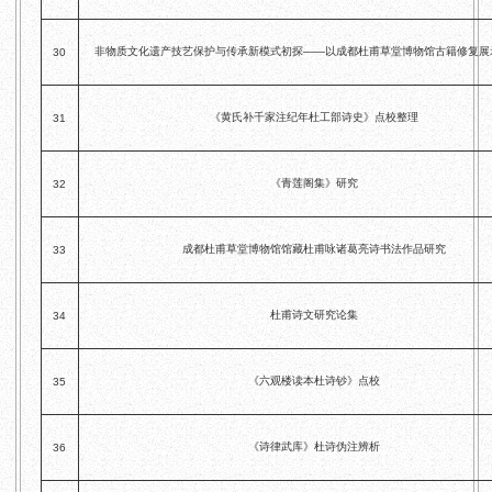
非物质文化遗产技艺保护与传承新模式初探——以成都杜甫草堂博物馆古籍修复展
30
《黄氏补千家注纪年杜工部诗史》点校整理
31
《青莲阁集》研究
32
成都杜甫草堂博物馆馆藏杜甫咏诸葛亮诗书法作品研究
33
杜甫诗文研究论集
34
《六观楼读本杜诗钞》点校
35
《诗律武库》杜诗伪注辨析
36