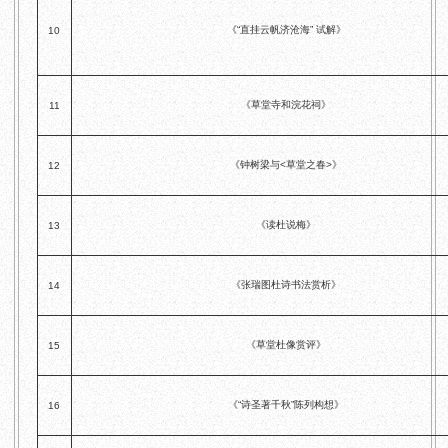
《“直挂云帆济沧海” 试解》
10
《草堂寺和浣花祠》
11
《钟树梁与<草堂之春>》
12
《读杜说梅》
13
《张瑞图杜诗书法赏析》
14
《草堂杜像赏评》
15
《“诗圣著千秋”陈列构想》
16