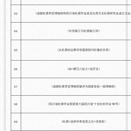
《成都杜甫草堂博物馆和四川省杜甫学会派员出席天水杜甫研究会成立大会
63
《长安曲江与杜甫曲江诗》
64
《从杜甫的边事诗管窥唐朝与吐蕃的关系》
65
《由<赠卫八处士>说开去》
66
《成都杜甫草堂博物馆被评为国家首批一级博物馆》
67
《四川省杜甫学会荣获第六届四川省“十佳社科学会”称号》
68
《杜甫<送梓州李使君之任>诗赏析》
69