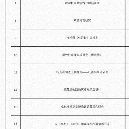
成都杜甫草堂古代碑刻研究
7
草堂梅花研究
8
许鸿磐《杜诗钞》点校本
9
历代杜甫像集成研究（唐宋元）
10
行走在蜀道上的杜甫——杜甫与蜀道研究
11
浣花溪公园防灾避难景观设计
12
成都杜甫草堂博物馆馆藏旧印研究
13
从《蜀相》《琴台》用典浅析杜甫创作心态
14