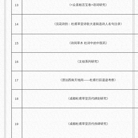
《<众喜粗言宝卷>语词研究》
13
《浣花诗韵：杜甫草堂诗歌大道辑选诗人名句注录》
14
《诗间草木 杜诗中的中医药》
15
《文创系列研究》
16
《漂泊西南天地间——杜甫行踪遗迹考察》
17
《成都杜甫草堂历代碑刻研究》
18
《成都杜甫草堂历代佚碑研究》
19