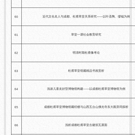
近代文化名人与成都、杜甫草堂关系研究——以叶圣陶、缪钺为例
60
草堂一课社会教育研究
61
明清时期杜甫像考论
62
杜甫草堂馆藏精品书画赏析
63
浅谈儿童友好型博物馆构建——以成都杜甫草堂博物馆为例
64
成都杜甫草堂博物馆藏经楼与山西五台山佛光寺东大殿异同探析
65
浅析成都杜甫草堂古建筑瓦屋面
66