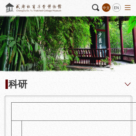
中文
EN
活动
“人日游草堂”系列文化活动
藏品
藏品概述
中国传统节庆活动
馆藏精品
诗歌主题活动
藏品修复
其它活动
数字资源
捐赠名录
科研
质申请
程
文创
杜甫草堂文创馆
景点
正门
动
文创精品
大廨