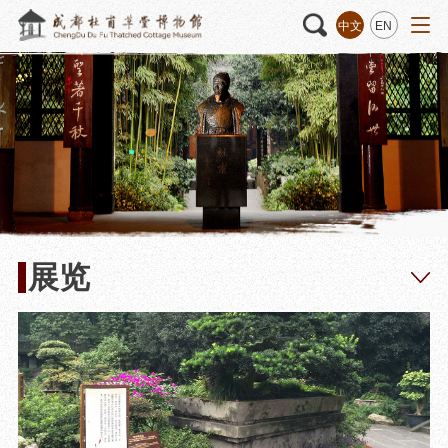
中文
EN
活动
“人日游草堂”系列文化活动
藏品
藏品概述
中国传统节庆活动
馆藏精品
诗歌主题活动
藏品修复
其它活动
数字资源
捐赠名录
展览
质申请
程
文创
杜甫草堂文创馆
景点
正门
动
文创精品
大廨