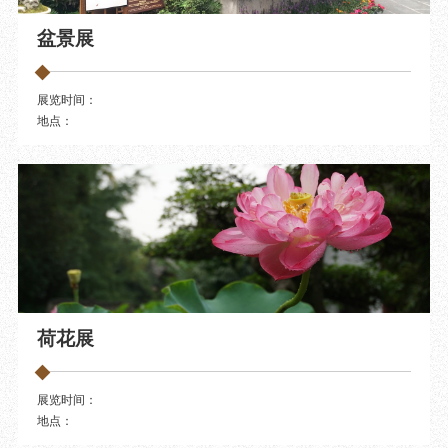
目
数字文创
诗史堂
盆景展
IP授权
柴门
草堂艺术中心
工部祠
文创咨询
少陵草堂碑亭
展览时间：
地点：
茅屋景区
唐代遗址
红墙花径
草堂影壁
大雅堂
万佛楼
草堂书院
千诗碑
荷花展
展览时间：
地点：