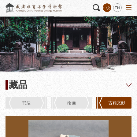
中文
EN
活动
“人日游草堂”系列文化活动
藏品
藏品概述
中国传统节庆活动
馆藏精品
诗歌主题活动
藏品修复
其它活动
数字资源
捐赠名录
藏品
书法
绘画
古籍文献
质申请
程
文创
杜甫草堂文创馆
景点
正门
动
文创精品
大廨