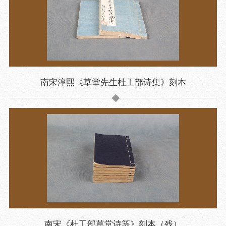
目
数字文创
诗史堂
IP授权
柴门
草堂艺术中心
工部祠
文创咨询
少陵草堂碑亭
茅屋景区
唐代遗址
南宋淳熙《草堂先生杜工部诗集》刻本
红墙花径
草堂影壁
大雅堂
万佛楼
草堂书院
千诗碑
南宋《杜工部草堂诗笺》刻本（残）