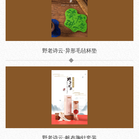
目
数字文创
诗史堂
IP授权
柴门
草堂艺术中心
工部祠
文创咨询
少陵草堂碑亭
茅屋景区
唐代遗址
野老诗云·异形毛毡杯垫
红墙花径
草堂影壁
大雅堂
万佛楼
草堂书院
千诗碑
野老诗云·帆布胸针套装