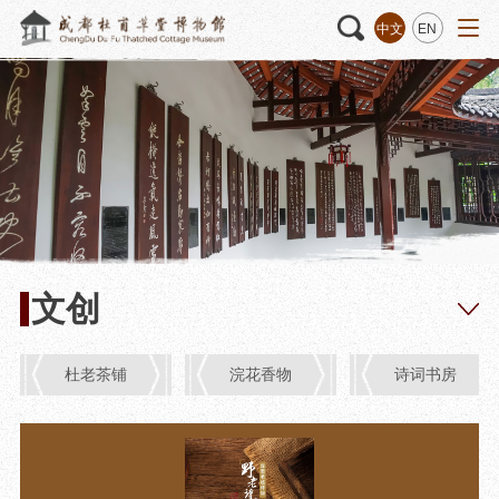
中文
EN
活动
“人日游草堂”系列文化活动
藏品
藏品概述
中国传统节庆活动
馆藏精品
诗歌主题活动
藏品修复
其它活动
数字资源
捐赠名录
文创
杜老茶铺
浣花香物
诗词书房
质申请
程
文创
杜甫草堂文创馆
景点
正门
动
文创精品
大廨