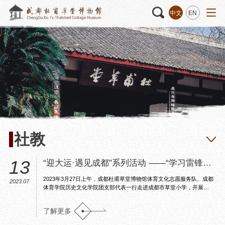
中文
EN
活动
“人日游草堂”系列文化活动
藏品
藏品概述
中国传统节庆活动
馆藏精品
诗歌主题活动
藏品修复
其它活动
数字资源
捐赠名录
社教
13
“迎大运·遇见成都”系列活动 ——“学习雷锋精
神 弘扬传统文化” 体育文化走进成都市草堂小
2023年3月27日上午，成都杜甫草堂博物馆体育文化志愿服务队、成都
2023.07
学
质申请
体育学院历史文化学院团支部代表一行走进成都市草堂小学，开展
了“迎大运·遇见成都”之“学习雷锋精神 弘扬传统文化”体育文化进校园主
题活动。
了解更多
程
文创
杜甫草堂文创馆
景点
正门
动
文创精品
大廨