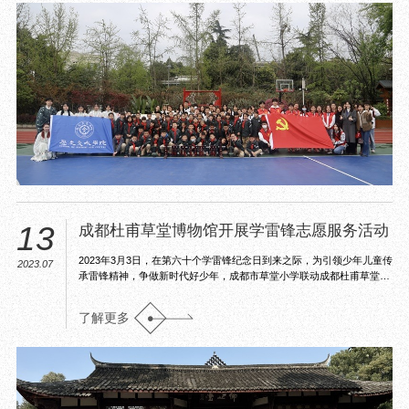
目
数字文创
诗史堂
IP授权
柴门
草堂艺术中心
工部祠
文创咨询
少陵草堂碑亭
茅屋景区
唐代遗址
红墙花径
草堂影壁
大雅堂
13
成都杜甫草堂博物馆开展学雷锋志愿服务活动
万佛楼
草堂书院
2023年3月3日，在第六十个学雷锋纪念日到来之际，为引领少年儿童传
2023.07
承雷锋精神，争做新时代好少年，成都市草堂小学联动成都杜甫草堂博
千诗碑
物馆开展了“学雷锋”草堂闪唱活动。
了解更多