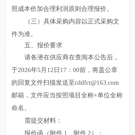
照成本价加合理利润原则合理报价。
（三）具体采购内容以正式采购文
件为准。
五、报价要求
请各潜在供应商在查阅本公告后，
于
2026
年
5
月
12
日
17
：
00
前，将盖公章
的回复文件扫描发送至
cddfct@163.com
邮箱，文件应当按照项目全称
+
单位全称
命名。
需提交材料：
报价函（附件
1
、附件
2
）；