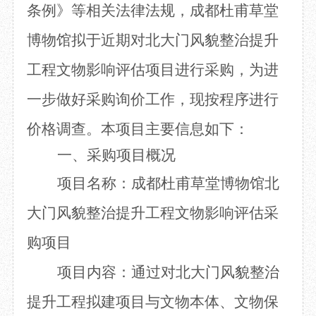
条例》等相关法律法规，成都杜甫草堂
目
数字文创
诗史堂
IP授权
柴门
博物馆拟于近期对北大门风貌整治提升
草堂艺术中心
工部祠
工程文物影响评估项目进行采购，为进
文创咨询
少陵草堂碑亭
茅屋景区
一步做好采购询价工作，现按程序进行
唐代遗址
红墙花径
价格调查。本项目主要信息如下：
草堂影壁
一、采购项目概况
大雅堂
万佛楼
项目名称：成都杜甫草堂博物馆北
草堂书院
大门风貌整治提升工程文物影响评估采
千诗碑
购项目
项目内容：通过对北大门风貌整治
提升工程拟建项目与文物本体、文物保