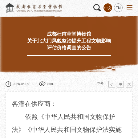
中文
EN
成都杜甫草堂博物馆
关于北大门风貌整治提升工程文物影响
活动
“人日游草堂”系列文化活动
藏品
藏品概述
评估价格调查的公告
中国传统节庆活动
馆藏精品
诗歌主题活动
藏品修复
其它活动
数字资源
捐赠名录
字号：
2026-05-09
868
小
中
大
各潜在供应商：
质申请
依照《中华人民共和国文物保护
法》《中华人民共和国
文物保护法实施
程
文创
杜甫草堂文创馆
景点
正门
动
文创精品
大廨