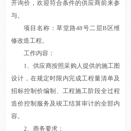
开询价，欢迎符合条件的供应商前来参
目
数字文创
诗史堂
与。
IP授权
柴门
草堂艺术中心
工部祠
项目名称：草堂路
48号二层B区维
文创咨询
少陵草堂碑亭
茅屋景区
修改造工程。
唐代遗址
红墙花径
工作内容：
草堂影壁
1、供应商按照采购人提供的施工图
大雅堂
万佛楼
设计，在规定时限内完成工程量清单及
草堂书院
千诗碑
招标控制价编制、工程施工阶段全过程
造价控制服务及竣工结算审计的全部内
容。
2、商务要求：