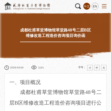
中文
EN
成都杜甫草堂博物馆草堂路48号二层B区
活动
“人日游草堂”系列文化活动
藏品
藏品概述
维修改造工程造价咨询项目询价函
中国传统节庆活动
馆藏精品
诗歌主题活动
藏品修复
其它活动
数字资源
捐赠名录
字号：
2026-03-04
1141
小
中
大
一、
项目概况
成都杜甫草堂博物馆草堂路
48号二
质申请
层B区维修改造工程造价咨询项目进行公
程
文创
杜甫草堂文创馆
景点
正门
动
文创精品
大廨