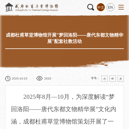
中文
EN
成都杜甫草堂博物馆开展“梦回洛阳——唐代东都文物精华
活动
“人日游草堂”系列文化活动
藏品
藏品概述
展”配套社教活动
中国传统节庆活动
馆藏精品
诗歌主题活动
藏品修复
其它活动
数字资源
捐赠名录
字号：
2025-10-23
2620
小
中
大
2025年8月—10月，为深度解读“梦
质申请
回洛阳——唐代东都文物精华展”文化内
涵，成都杜甫草堂博物馆策划开展了一
程
文创
杜甫草堂文创馆
景点
正门
动
文创精品
大廨