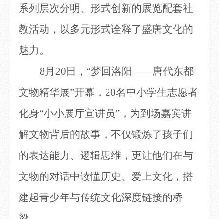
系列层次分明、形式创新的展览配套社
目
数字文创
诗史堂
IP授权
柴门
教活动，以多元形式诠释了盛唐文化的
草堂艺术中心
工部祠
魅力。
文创咨询
少陵草堂碑亭
茅屋景区
8月20日，“梦回洛阳——唐代东都
唐代遗址
红墙花径
文物精华展”开幕，20名中小学生志愿者
草堂影壁
化身“小小展厅宣讲员”，为到场嘉宾讲
大雅堂
万佛楼
解文物背后的故事，不仅锻炼了孩子们
草堂书院
千诗碑
的表达能力、逻辑思维，更让他们在与
文物的对话中读懂历史、爱上文化，搭
建起青少年与传统文化深度链接的桥
梁。