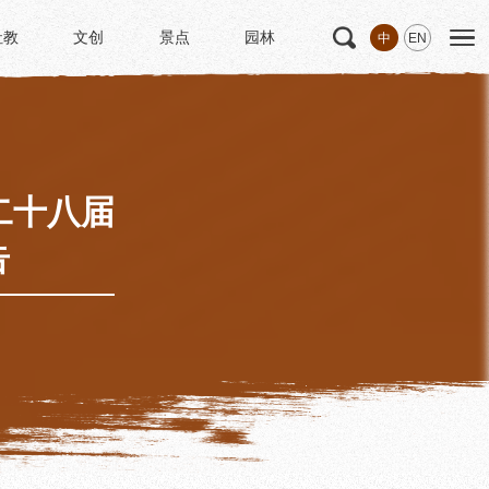
社教
文创
景点
园林
中
EN
社教
文创
景点
园林
文
科研
专家学者
科研项目
研究成果
二十八届
博士后创新实践基地
告
中华诗歌研究院
《杜甫研究学刊》
学术活动
学术团体
园林
浣花园林区