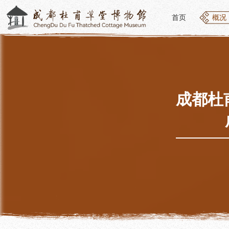
首页
概况
首页
概况
概况
参观
草堂简介
开放
组织结构
预约
最新动态
优惠
成都杜
公告年报
文化
党建工作
交通
对外交流
参观
联系我们
地图
讲解
便民
讲解
展览
社教
基本陈列
社会
临时展览
社会