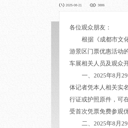
园林展览
公益
2025-08-21
3886
在线展厅
馆校
展览申办
活动
各位观众朋友：
根据《成都市文
游景区门票优惠活动的
车展相关人员及
观众
一、
2025年8月
体记者凭本人相关实
行证或护照原件，可在
受首次凭票免费参观
二、
2025年8月