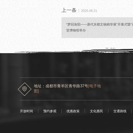
上一条
2025.08.21
“梦回洛阳——唐代东都文物精华展”开幕式暨
堂博物馆举办
地址：成都市青羊区青华路37号
[电子地
图]
开放时间
预约参观
优惠政策
文化惠民
交通路线