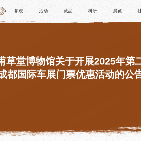
参观
活动
藏品
科研
展览
参观
活动
藏品
科研
展览
活动
藏品
时间
“人日游草堂”系列文化活动
藏品概述
参观
中国传统节庆活动
馆藏精品
政策
诗歌主题活动
藏品修复
甫草堂博物馆关于开展2025年第
惠民
其它活动
数字资源
成都国际车展门票优惠活动的公
路线
捐赠名录
须知
导览
服务
服务
研学资质申请
文创
景点
教育课程
杜甫草堂文创馆
正门
教育活动
文创精品
大廨