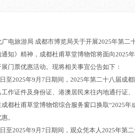
教育项目
数字文创
诗史堂
合作
IP授权
柴门
预约
草堂艺术中心
工部祠
文创咨询
少陵草堂碑亭
茅屋景区
化广电旅游局
成都市博览局关于开展
2025年第
唐代遗址
红墙花径
通知》精神，成都杜甫草堂博物馆将面向2025
草堂影壁
开展门票优惠活动。
现将相关事宜公告如下：
大雅堂
万佛楼
29日至2025年9月7日期间，2025年第二十八届
草堂书院
名工作证件及身份证、港澳居民来往内地通行证、
千诗碑
成都杜甫草堂博物馆综合服务窗口换取“2025年
优惠。
29日至2025年9月7日期间，观众凭本人2025年