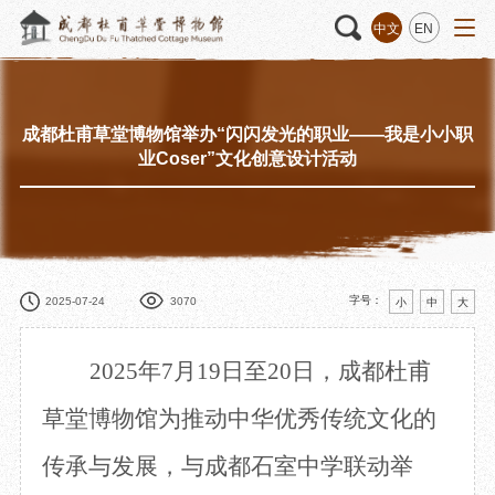
中文
EN
成都杜甫草堂博物馆举办“闪闪发光的职业——我是小小职
活动
“人日游草堂”系列文化活动
藏品
藏品概述
业Coser”文化创意设计活动
中国传统节庆活动
馆藏精品
诗歌主题活动
藏品修复
其它活动
数字资源
捐赠名录
字号：
2025-07-24
3070
小
中
大
2025年7月19日至20日，成都杜甫
质申请
草堂博物馆为推动中华优秀传统文化的
传承与发展，与成都石室中学联动举
程
文创
杜甫草堂文创馆
景点
正门
动
文创精品
大廨