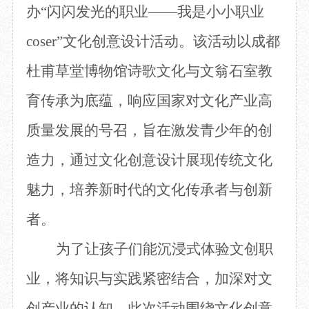
办“闪闪发光的职业——我是小小职业
目
数字文创
诗史堂
IP授权
柴门
coser”文化创意设计活动。该活动以成都
草堂艺术中心
工部祠
杜甫草堂博物馆诗歌文化与文翁石室教
文创咨询
少陵草堂碑亭
茅屋景区
育传承为底蕴，响应国家对文化产业高
唐代遗址
红墙花径
质量发展的号召，旨在激发青少年的创
草堂影壁
造力，通过文化创意设计展现传统文化
大雅堂
万佛楼
魅力，培养新时代的文化传承者与创新
草堂书院
千诗碑
者。
为了让孩子们能沉浸式体验文创职
业，将知识与实践紧密结合，加深对文
创产业的认知，此次活动围绕文化创意