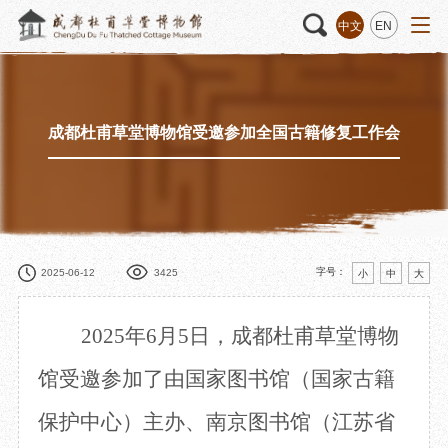
中文
EN
成都杜甫草堂博物馆受邀参加全国古籍修复工作会
活动
“人日游草堂”系列文化活动
藏品
藏品概述
中国传统节庆活动
馆藏精品
诗歌主题活动
藏品修复
其它活动
数字资源
捐赠名录
字号：
2025-06-12
3425
小
中
大
2025年6月5日，成都杜甫草堂博物
质申请
馆受邀参加了由国家图书馆（国家古籍
保护中心）主办、南京图书馆（江苏省
程
文创
杜甫草堂文创馆
景点
正门
动
文创精品
大廨