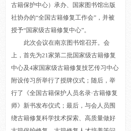
古籍保护中心）承办、国家图书馆出版
目
数字文创
诗史堂
IP授权
柴门
社协办的“全国古籍修复工作会”，并被
草堂艺术中心
工部祠
授予
“
国家级古籍修复中心
”。
文创咨询
少陵草堂碑亭
茅屋景区
此次会议在南京图书馆召开。
会
唐代遗址
红墙花径
上，首先为
21家
第二批国家级古籍修复
草堂影壁
中心
及
4家国家级古籍修复技艺传习中心
大雅堂
万佛楼
附设传习所
举行了
授牌
仪式
；
随后，
举
草堂书院
千诗碑
行了《全国古籍保护人员名录
·古籍修复
师》新书发布仪式
；
最后，
与会人员
围
绕古籍修复科学技术探索、高质量做好
古籍保护修复、古籍修复人才培养等问