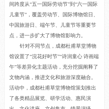
间跨度
从
“
五一国际劳动节
”
到
“
六一国际
目
数字文创
诗史堂
IP授权
柴门
儿童节
”
，覆盖
劳动节、国际博物馆日、
草堂艺术中心
工部祠
中国旅游日、端午节、儿童节等重要节
文创咨询
少陵草堂碑亭
茅屋景区
点，进一步扩大了博物馆影响力。
唐代遗址
红墙花径
针对不同节点，成都杜甫草堂博物
草堂影壁
馆
设置
了
“浣花好时节”“诗润童心 诗画端
大雅堂
万佛楼
午”等差异化主题活动，充分挖掘阐释了
草堂书院
千诗碑
文物
内涵，
推进文化和旅游深度融合。
活动中，成都杜甫草堂博物馆
策划推出
了
各类精品展览、研学
活动、惠民演
出、文化讲座、文创集市、情景演绎、