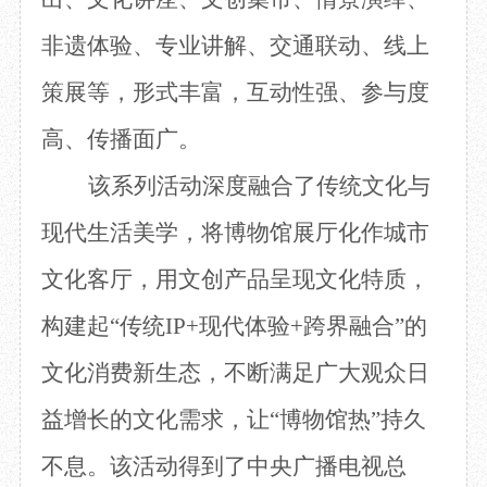
非遗体验、专业讲解、交通联动、线上
策展
等
，
形式丰富，
互动性强、参与度
高
、
传播面广。
该系列活动
深度融合
了
传统文化与
现代生活美学
，
将
博物馆展厅
化作城市
文化客厅，用文创产品呈现文化特质，
构建起
“传统IP+现代体验+跨界融合”的
文化消费新生态
，
不断满足
广大观众
日
益增长的文化需求
，
让
“博物馆热”持久
不息。
该活动得到了中央广播电视总