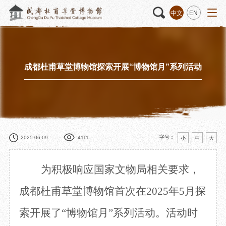
中文
EN
成都杜甫草堂博物馆探索开展“博物馆月”系列活动
活动
“人日游草堂”系列文化活动
藏品
藏品概述
中国传统节庆活动
馆藏精品
诗歌主题活动
藏品修复
其它活动
数字资源
捐赠名录
字号：
2025-06-09
4111
小
中
大
为积极响应国家文物局相关要求，
质申请
成都杜甫草堂博物馆首次在
2025年5月探
索开展了“博物馆月”系列活动。活动时
程
文创
杜甫草堂文创馆
景点
正门
动
文创精品
大廨