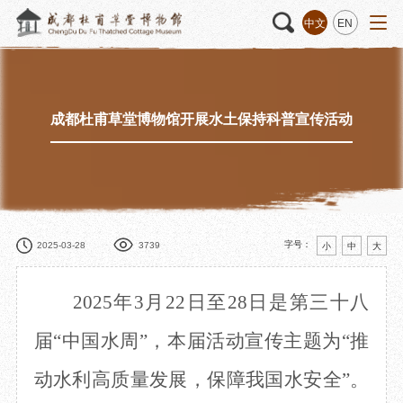
中文
EN
成都杜甫草堂博物馆开展水土保持科普宣传活动
活动
“人日游草堂”系列文化活动
藏品
藏品概述
中国传统节庆活动
馆藏精品
诗歌主题活动
藏品修复
其它活动
数字资源
捐赠名录
字号：
2025-03-28
3739
小
中
大
2025年
3月22日
至
28日是第三十八
质申请
届
“
中国水周
”，本届活动
宣传主题为
“
推
动水利高质量发展，保障我国水安全
”。
程
文创
杜甫草堂文创馆
景点
正门
动
文创精品
大廨