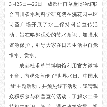
3月25日—26日，
成都杜甫草堂博物馆
联
目
数字文创
诗史堂
IP授权
柴门
合
四川省水利
科学
研究院在浣花园林区
草堂艺术中心
工部祠
诗圣广场开展了水土保持科普宣传
活
文创咨询
少陵草堂碑亭
茅屋景区
动，旨在
唤起
观
众的节水意识，加强水
唐代遗址
红墙花径
资源保护
，
引导大家
在日常生活中
自觉
草堂影壁
惜水、爱
水。
大雅堂
万佛楼
成都杜甫草堂博物馆
利用
官方
微博
草堂书院
千诗碑
平台，
向观众
宣传
了
“世界水日、中国水
周”主题活动，并预热线下活动，邀请观
众积极参与科普
宣传
活动，了解水土保
持相关知识。随后，
通过政策宣贯、
视