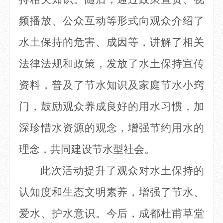
频播放
、公众互动等形式
向观众
介绍
了
水土保持的危害、成因等，
讲解
了
相关
法律法规和政策，发放
了水土保持
宣传
资料
，
普及
了
节水知识及家庭节水小窍
门，鼓励
观众
养成良好的用水习惯，加
深珍惜水资源的观念，增强节约
用水的
理念
，
共同建设节水型社会。
此次活动提升了观众对水土保持的
认知度和生态文明素养，
增强了节水、
爱水、护水意识
。今后，
成都杜甫草堂