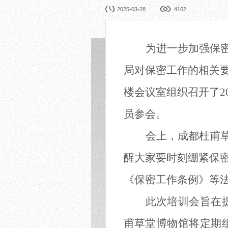
园林展览
公益
2025-03-28
4162
在线展厅
馆校
展览申办
活动
为进一步加强保
局对保密工作的相关
楼会议室组织
召开了
2
员参会。
会上，成都杜甫
醒大家要时刻绷紧保
《保密工作条例》等
此次培训会
旨在
甫草堂博物馆
将定期