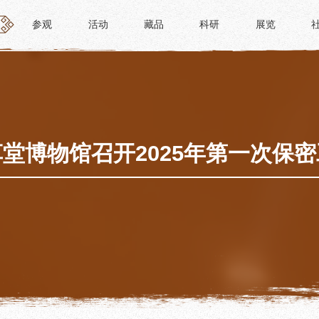
参观
活动
藏品
科研
展览
参观
活动
藏品
科研
展览
活动
藏品
时间
“人日游草堂”系列文化活动
藏品概述
参观
中国传统节庆活动
馆藏精品
政策
诗歌主题活动
藏品修复
堂博物馆召开2025年第一次保
惠民
其它活动
数字资源
路线
捐赠名录
须知
导览
服务
服务
研学资质申请
文创
景点
教育课程
杜甫草堂文创馆
正门
教育活动
文创精品
大廨