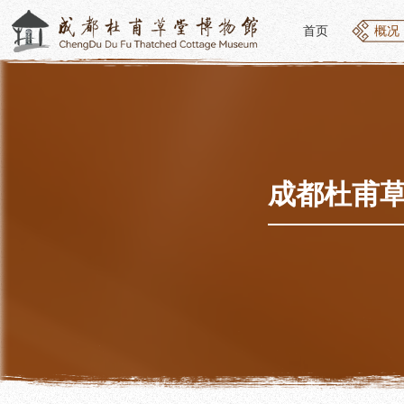
首页
概况
首页
概况
概况
参观
草堂简介
开放
组织结构
预约
最新动态
优惠
成都杜甫草
公告年报
文化
党建工作
交通
对外交流
参观
联系我们
地图
讲解
便民
讲解
展览
社教
基本陈列
社会
临时展览
社会