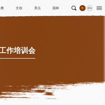
社教
文创
景点
园林
中
EN
社教
文创
景点
园林
文
科研
专家学者
科研项目
研究成果
密工作培训会
博士后创新实践基地
中华诗歌研究院
《杜甫研究学刊》
学术活动
学术团体
园林
浣花园林区