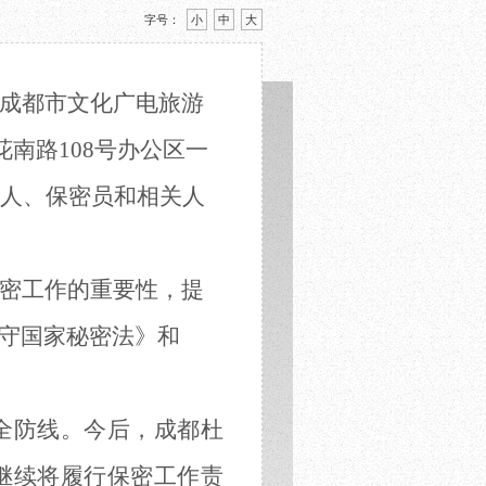
字号：
小
中
大
成都市文化广电旅游
花南路
108号办公区一
人、保密员和相关人
密工作的重要性，提
守国家秘密法》和
全防线
。
今后，
成都杜
继续将履行保密工作责