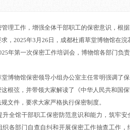
教育项目
数字文创
诗史堂
合作
IP授权
柴门
预约
草堂艺术中心
工部祠
密管理工作，增强全体干部职工的保密意识，根据
文创咨询
少陵草堂碑亭
茅屋景区
要求，
202
5
年
3
月
26
日，成都杜甫草堂博物馆在浣
唐代遗址
红墙花径
025年第一次
保密工作培训会，博物馆各部门负责
草堂影壁
大雅堂
万佛楼
草堂博物馆保密领导小组办公室主任常明强调了
保
草堂书院
千诗碑
密这根弦，并带领大家解读了《中华人民共和国保
法规文件，要求大家严格执行保密制度。
提升全馆干部职工保密防范意识和能力，筑牢安
组织各部门自查自纠和开展保密工作抽查工作
，