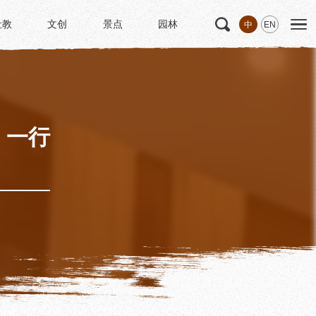
社教
文创
景点
园林
中
EN
社教
文创
景点
园林
文
科研
专家学者
科研项目
研究成果
）一行
博士后创新实践基地
中华诗歌研究院
《杜甫研究学刊》
学术活动
学术团体
园林
浣花园林区