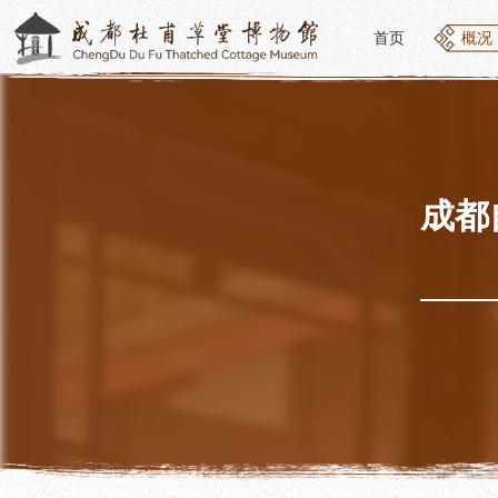
首页
概况
首页
概况
概况
参观
草堂简介
开放
组织结构
预约
最新动态
优惠
成都
公告年报
文化
党建工作
交通
对外交流
参观
联系我们
地图
讲解
便民
讲解
展览
社教
基本陈列
社会
临时展览
社会