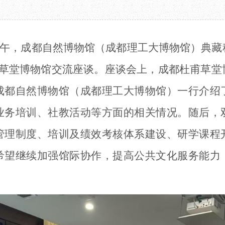
教育项目
数字文创
诗史堂
合作
IP授权
柴门
预约
草堂艺术中心
工部祠
3日上午，成都自然博物馆（成都理工大博物馆）典
文创咨询
少陵草堂碑亭
茅屋景区
甫草堂博物馆交流座谈。座谈会上，成都杜甫草堂
唐代遗址
红墙花径
成都自然博物馆（成都理工大博物馆）一行介绍
草堂影壁
业务培训、
社教活动等
方面的相关情况。随后，
大雅堂
万佛楼
管理制度、培训及绩效考核体系建设、
研学课程
草堂书院
千诗碑
希望继续加强
馆际协作
，
提高公共文化服务能力