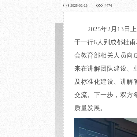
园林展览
公益
2025-02-19
4474
在线展厅
馆校
展览申办
活动
2025年2月1
干一行6人到成都杜
会教育部相关人员向
来在讲解团队建设、
及标准化建设、讲解
交流。
下一步，双方
质量发展。