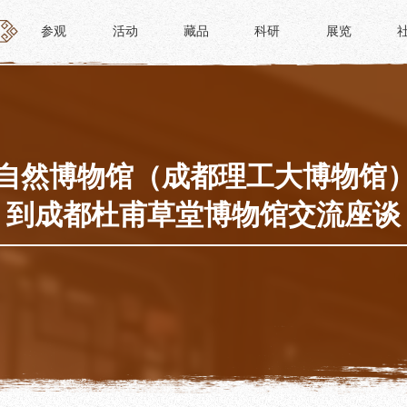
参观
活动
藏品
科研
展览
参观
活动
藏品
科研
展览
活动
藏品
时间
“人日游草堂”系列文化活动
藏品概述
参观
中国传统节庆活动
馆藏精品
政策
诗歌主题活动
藏品修复
自然博物馆（成都理工大博物馆
惠民
其它活动
数字资源
到成都杜甫草堂博物馆交流座谈
路线
捐赠名录
须知
导览
服务
服务
研学资质申请
文创
景点
教育课程
杜甫草堂文创馆
正门
教育活动
文创精品
大廨