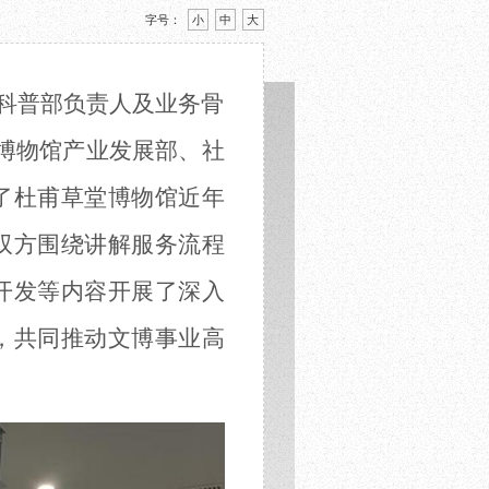
字号：
小
中
大
藏科普部负责人及业务骨
博物馆产业发展部、社
了杜甫草堂博物馆近年
双方围绕
讲解服务流程
开发
等内容
开展了深入
，
共同推动
文博事业高