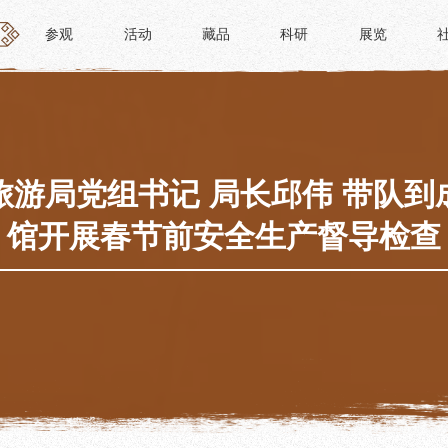
参观
活动
藏品
科研
展览
参观
活动
藏品
科研
展览
活动
藏品
时间
“人日游草堂”系列文化活动
藏品概述
参观
中国传统节庆活动
馆藏精品
政策
诗歌主题活动
藏品修复
旅游局党组书记 局长邱伟 带队到
惠民
其它活动
数字资源
馆开展春节前安全生产督导检查
路线
捐赠名录
须知
导览
服务
服务
研学资质申请
文创
景点
教育课程
杜甫草堂文创馆
正门
教育活动
文创精品
大廨