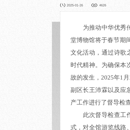
园林展览
公益
2025-01-26
4626
在线展厅
馆校
展览申办
活动
为推动中华优秀
堂博物馆将于春节期
文化活动，通过诗歌
时代精神。为确保本
故的发生，2025年
副区长王沛霖以及应
产工作进行了督导检
此次督导检查工
式，对全馆游览线路