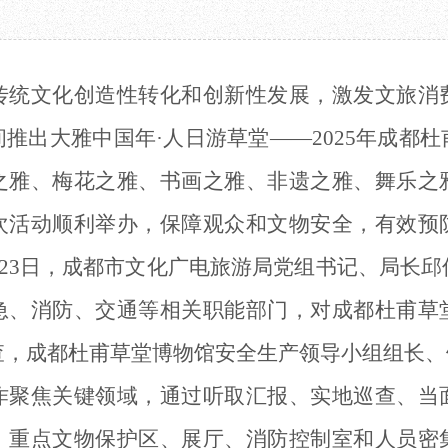
教育项目
数字文创
诗史堂
合作
IP授权
柴门
预约
草堂艺术中心
工部祠
传统文化创造性转化和创新性发展，激发文旅消
文创咨询
少陵草堂碑亭
茅屋景区
间推出大雅中国年
·人日游草堂——2025年成都
唐代遗址
红墙花径
之雅、梅花之雅、书画之雅、非遗之雅、舞乐之
草堂影壁
次活动顺利举办，保障观众和文物安全，有效预
大雅堂
万佛楼
1月23日，成都市文化广电旅游局党组书记、局长
草堂书院
千诗碑
急、消防、交通等相关职能部门，对成都杜甫草
查，成都杜甫草堂博物馆安全生产领导小组组长、
作聚焦关键领域，通过听取汇报、实地巡查、当
、重点文物保护区、展厅、消防控制室和人员密