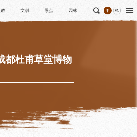
社教
文创
景点
园林
中
EN
社教
文创
景点
园林
文
科研
专家学者
科研项目
研究成果
成都杜甫草堂博物
博士后创新实践基地
中华诗歌研究院
《杜甫研究学刊》
学术活动
学术团体
园林
浣花园林区