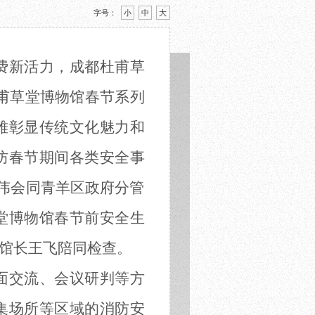
字号：
小
中
大
费新活力，成都杜甫草
杜甫草堂博物馆春节系列
雅彰显传统文化魅力和
防春节期间各类安全事
邱伟会同青羊区政府分管
堂博物馆春节前安全生
馆长王飞陪同检查。
面交流、会议研判等方
集场所等区域的消防安