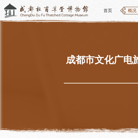
首页
概况
首页
概况
概况
参观
草堂简介
开放
组织结构
预约
最新动态
优惠
成都市文化广电
公告年报
文化
党建工作
交通
对外交流
参观
联系我们
地图
讲解
便民
讲解
展览
社教
基本陈列
社会
临时展览
社会