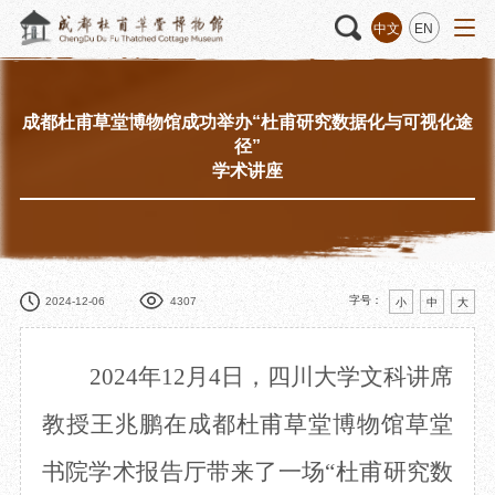
中文
EN
成都杜甫草堂博物馆成功举办“杜甫研究数据化与可视化途
径”
活动
“人日游草堂”系列文化活动
藏品
藏品概述
学术讲座
中国传统节庆活动
馆藏精品
诗歌主题活动
藏品修复
其它活动
数字资源
捐赠名录
字号：
2024-12-06
4307
小
中
大
2024年12月4日，四川大学文科讲席
质申请
教授王兆鹏在成都杜甫草堂博物馆草堂
程
文创
杜甫草堂文创馆
景点
正门
书院学术报告厅带来了一场“杜甫研究数
动
文创精品
大廨