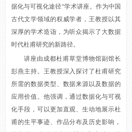
据化与可视化途径”
学术讲座。作为中国
目
数字文创
诗史堂
IP授权
柴门
古代文学领域的权威学者，王教授以其
草堂艺术中心
工部祠
文创咨询
少陵草堂碑亭
深厚的学术造诣，为听众揭示了大数据
茅屋景区
时代杜甫研究的新路径。
唐代遗址
红墙花径
讲座由成都杜甫草堂博物馆副馆长
草堂影壁
大雅堂
彭燕主持。王教授深入探讨了杜甫研究
万佛楼
草堂书院
所需的数据类型、数据来源以及数据的
千诗碑
应用价值。他强调，通过数据化与可视
化手段，可以更加直观、生动地展示杜
甫的生平事迹、作品分布及历史影响，