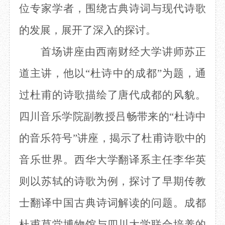
位专家学者，围绕古典诗词与现代诗歌
目
数字文创
诗史堂
IP授权
柴门
的发展，展开了深入的探讨。
草堂艺术中心
工部祠
首场讲座由西南财经大学讲师苏正
文创咨询
少陵草堂碑亭
茅屋景区
道主讲，他以
“杜诗中的成都”为题，通
唐代遗址
红墙花径
过杜甫的诗歌描绘了唐代成都的风貌。
草堂影壁
四川音乐学院副教授吕畅带来
的
“杜诗中
大雅堂
万佛楼
的音乐符号”讲座，揭示了杜甫诗歌中的
草堂书院
千诗碑
音乐世界。西华大学翻译系主任李华英
则以苏轼的诗歌为例，探讨了早期传教
士翻译中国古典诗词解读的问题。成都
杜甫草堂博物馆与四川大学联合培养
的