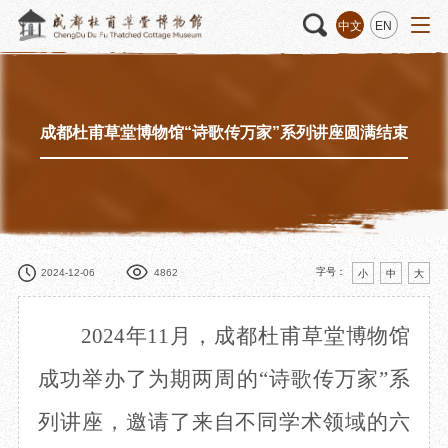
中文
EN
成都杜甫草堂博物馆“诗歌传万家”系列讲座圆满结束
活动
“人日游草堂”系列文化活动
藏品
藏品概述
中国传统节庆活动
馆藏精品
诗歌主题活动
藏品修复
其它活动
数字资源
捐赠名录
字号：
2024-12-06
4862
小
中
大
2024年11月，成都杜甫草堂博物馆
质申请
成功举办了为期两周
的
“诗歌传万家”系
列讲座
，
邀请了来自不同学术领域的六
程
文创
杜甫草堂文创馆
景点
正门
动
文创精品
大廨