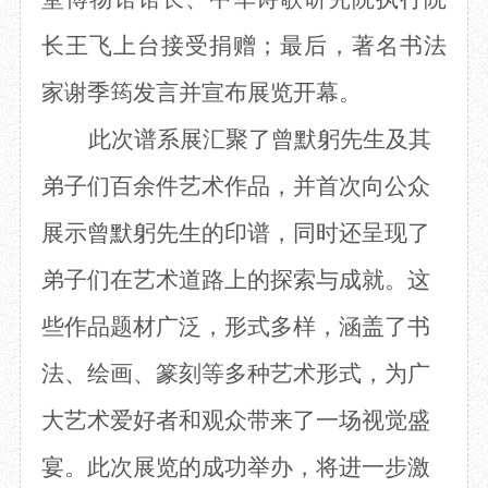
长王飞上台接受捐赠；最后
，
著名书法
家谢季筠发言并
宣布
展览
开幕。
此次谱系
展
汇聚了曾默躬先生及其
弟子们
百余件艺术作品
，并首次向公众
展示曾默躬
先生
的印谱，同时还呈现了
弟子们在艺术道路上的探索与成就。这
些作品题材广泛，形式多样，涵盖了书
法、绘画、篆刻等多种艺术形式，为广
大艺术爱好者和观众带来了
一场视觉盛
宴
。此次展览的成功举办，将进一步激