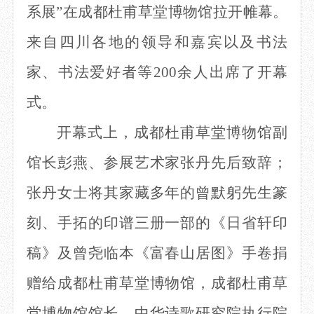
系展”在成都杜甫草堂博物馆拉开帷幕。
目
数字文创
诗史堂
IP授权
柴门
来自四川各地的领导和嘉宾以及书法
草堂艺术中心
工部祠
家、书法爱好者等200余人出席了开幕
文创咨询
少陵草堂碑亭
茅屋景区
式。
唐代遗址
红墙花径
开幕式上，
成都杜甫草堂博物馆副
草堂影壁
馆长彭燕、
参展艺术家张丹
先后致辞
；
大雅堂
万佛楼
张丹女士将其家藏多年的曾默躬
先生
篆
草堂书院
千诗碑
刻、手拓的印谱三册一部的《日省轩印
稿》及曾尧临本《富春山居图》手卷捐
赠给成都杜甫草堂博物馆
，成都
杜甫草
堂博物馆馆长、中华诗歌研究院执行院