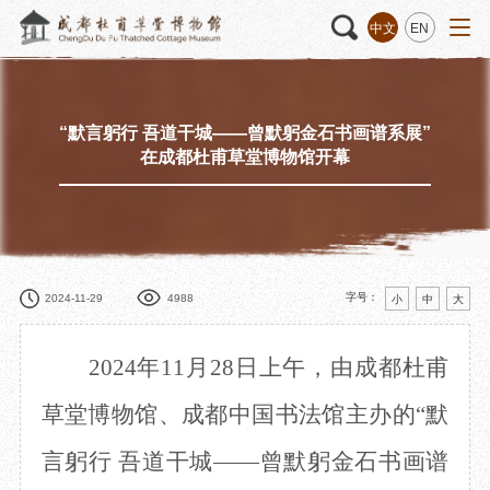
中文
EN
“默言躬行 吾道干城——曾默躬金石书画谱系展”
活动
“人日游草堂”系列文化活动
藏品
藏品概述
在成都杜甫草堂博物馆开幕
中国传统节庆活动
馆藏精品
诗歌主题活动
藏品修复
其它活动
数字资源
捐赠名录
字号：
2024-11-29
4988
小
中
大
2024年11月28日上午，由成都杜甫
质申请
草堂博物馆、成都中国书法馆主办的“默
言躬行 吾道干城——曾默躬金石书画谱
程
文创
杜甫草堂文创馆
景点
正门
动
文创精品
大廨