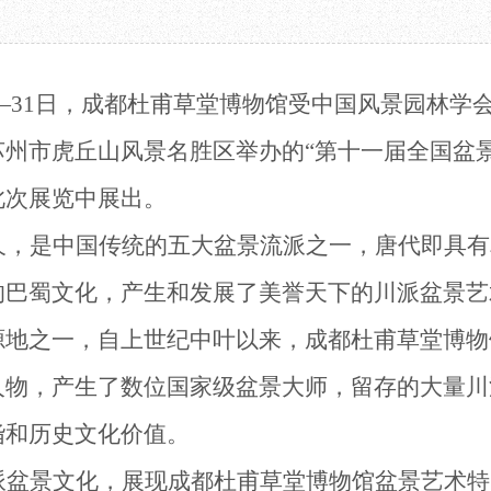
教育项目
数字文创
诗史堂
合作
IP授权
柴门
预约
草堂艺术中心
工部祠
22日—31日，成都杜甫草堂博物馆受中国风景园林学
文创咨询
少陵草堂碑亭
茅屋景区
苏州市虎丘山风景名胜区举办的
“第十一届全国盆
唐代遗址
红墙花径
此次展览中展出
。
草堂影壁
久
，
是中国传统的
五
大盆景流派之一
，
唐代即具有
大雅堂
万佛楼
的巴蜀文化，产生和发展了美誉天下的川派盆景艺
草堂书院
千诗碑
源地
之一
，自上世纪中叶以来，
成都
杜甫草堂博物
人物，产生了数位国家级盆景大师，留存
的
大量川
诣和历史文化价值。
派盆景文化，展现
成都杜甫草堂博物馆
盆景艺术特