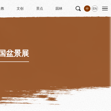
社教
文创
景点
园林
中
EN
社教
文创
景点
园林
文
科研
专家学者
科研项目
研究成果
国盆景展
博士后创新实践基地
中华诗歌研究院
《杜甫研究学刊》
学术活动
学术团体
园林
浣花园林区