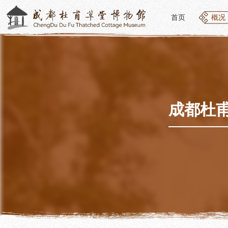
首页
概况
首页
概况
概况
参观
草堂简介
开放
组织结构
预约
最新动态
优惠
成都杜
公告年报
文化
党建工作
交通
对外交流
参观
联系我们
地图
讲解
便民
讲解
展览
社教
基本陈列
社会
临时展览
社会