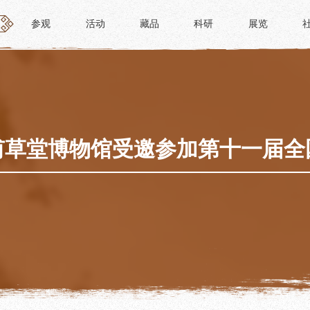
参观
活动
藏品
科研
展览
参观
活动
藏品
科研
展览
活动
藏品
时间
“人日游草堂”系列文化活动
藏品概述
参观
中国传统节庆活动
馆藏精品
政策
诗歌主题活动
藏品修复
甫草堂博物馆受邀参加第十一届全
惠民
其它活动
数字资源
路线
捐赠名录
须知
导览
服务
服务
研学资质申请
文创
景点
教育课程
杜甫草堂文创馆
正门
教育活动
文创精品
大廨