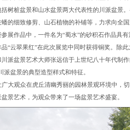
包括树桩盆景和山水盆景两大代表
性的
川派盆景。
枝蟠的细致修剪、山石植物的补铺等，力求
向
全国
些参展作品中，一件名为
“蜀水”的砂积石作品具
作品
“云翠果红”
在
此次展览
中同时
获得铜奖。除此
和川派盆景艺术大师张远信于上世纪八十年代制作
川派盆景的典型造型样式和特征。
让广大
观众
在虎丘清幽秀丽的园林景观环境中
，
切
派盆景艺术，
为观众带来了
一场盆景艺术盛宴。