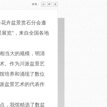
字号：
小
中
大
会
花卉盆景赏石
分会
邀
景展览”，来自全国各地
相当
大的
规模，明清
术。作为川派盆景艺
馆培养和涌现了数位
派盆景艺术的代表作
点，我馆精选了数盆