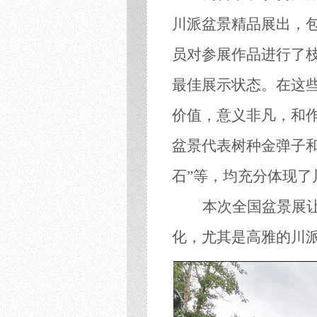
川派盆景精品
展出
，
员对参展作品进行了
最佳展示状态。在这
价值，意义非凡
，
和
盆景代表树种金弹子
石”等，
均
充分体现了
本次全国盆景展
化
，
尤其是
高雅的川