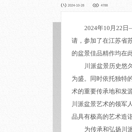
园林展览
公益
2024-10-28
4788
在线展厅
馆校
展览申办
活动
2024年10月
请，参加
了
在江苏省
的盆景佳品精
作均在
川派盆景历史悠
为盛。
同时
依托独特
术的重要传承地和发
川派盆景艺术的领军
品具有极高的艺术造
为
传承和
弘扬川