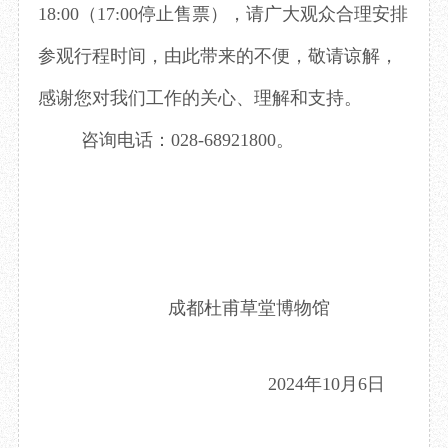
18:00（17:00停止售票），请广大观众合理安排
目
数字文创
诗史堂
IP授权
柴门
参观行程时间，由此带来的不便，敬请谅解，
草堂艺术中心
工部祠
感谢您对我们工作的关心、理解和支持。
文创咨询
少陵草堂碑亭
茅屋景区
咨询电话：028-68921800。
唐代遗址
红墙花径
草堂影壁
大雅堂
万佛楼
草堂书院
千诗碑
成都杜甫草堂博物馆
2024年10月6日