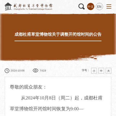
中文
EN
成都杜甫草堂博物馆关于调整开闭馆时间的公告
活动
“人日游草堂”系列文化活动
藏品
藏品概述
中国传统节庆活动
馆藏精品
诗歌主题活动
藏品修复
其它活动
数字资源
捐赠名录
字号：
2024-10-06
7419
小
中
大
尊敬的观众朋友：
质申请
从2024年10月8日（周二）起，成都杜甫
草堂博物馆开闭馆时间恢复为9:00—
程
文创
杜甫草堂文创馆
景点
正门
动
文创精品
大廨