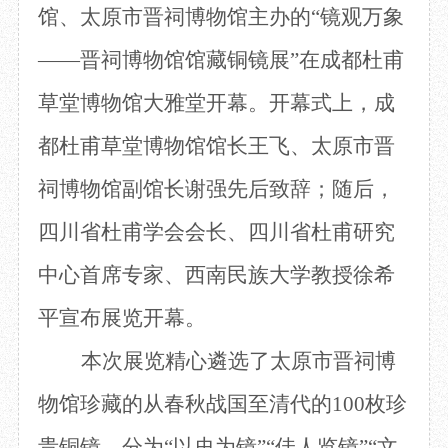
馆、太原市晋祠博物馆主办的“镜观万象
目
数字文创
诗史堂
IP授权
柴门
——晋祠博物馆馆藏铜镜展”在成都杜甫
草堂艺术中心
工部祠
草堂博物馆大雅堂开幕。开幕式上，
成
文创咨询
少陵草堂碑亭
茅屋景区
都杜甫草堂博物馆馆长
王飞
、
太原市
晋
唐代遗址
红墙花径
祠博物馆副馆长谢强
先后
致辞；
随后，
草堂影壁
四川省杜甫学会会长、四川省杜甫研究
大雅堂
万佛楼
中心首席专家、西南民族大学教授
徐希
草堂书院
千诗碑
平
宣布展览开幕
。
本次展览精心遴选了太原市晋祠博
物馆珍藏
的
从春秋战国
至
清
代
的
100枚珍
贵铜镜，分为“以史为镜”“佳人览镜”“文