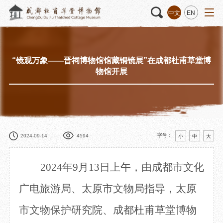
中文
EN
“镜观万象——晋祠博物馆馆藏铜镜展”在成都杜甫草堂博
活动
“人日游草堂”系列文化活动
藏品
藏品概述
物馆开展
中国传统节庆活动
馆藏精品
诗歌主题活动
藏品修复
其它活动
数字资源
捐赠名录
字号：
2024-09-14
4594
小
中
大
2024年9月13日上午，由成都市文化
质申请
广电旅游局、太原市文物局指导，太原
市文物保护研究院、成都杜甫草堂博物
程
文创
杜甫草堂文创馆
景点
正门
动
文创精品
大廨