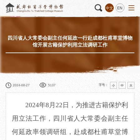
中文
EN
四川省人大常委会副主任何延政一行赴成都杜甫草堂博物
活动
“人日游草堂”系列文化活动
藏品
藏品概述
馆开展古籍保护利用立法调研工作
中国传统节庆活动
馆藏精品
诗歌主题活动
藏品修复
其它活动
数字资源
捐赠名录
字号：
2024-08-27
5137
小
中
大
2024年8月22日，为推进古籍保护利
质申请
用立法工作，
四川
省人大常委会副主任
何延政
率领调研组
，
赴
成都杜甫草堂博
程
文创
杜甫草堂文创馆
景点
正门
动
文创精品
大廨