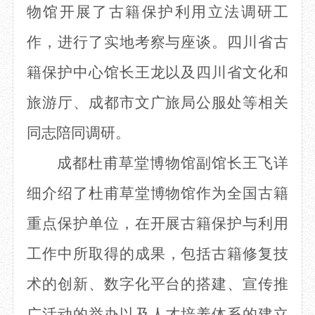
物馆
开展了
古籍保护
利用
立法
调研工
目
数字文创
诗史堂
IP授权
柴门
作，进行了实地考察与座谈。
四川省古
草堂艺术中心
工部祠
籍保护中心馆长王龙以及四川省文化和
文创咨询
少陵草堂碑亭
茅屋景区
旅游厅、成都市文广旅局公服处等相关
唐代遗址
红墙花径
同志陪同调研
。
草堂影壁
成都
杜甫草堂博物馆
副馆长王飞
详
大雅堂
万佛楼
细介绍了
杜甫
草堂博物馆作为
全国
古籍
草堂书院
千诗碑
重点
保护单位，在
开展
古籍保护
与利用
工作中
所取得的
成果
，包括古籍修复技
术的创新、数字化平台的搭建、宣传推
广活动的举办以及人才培养体系的建立