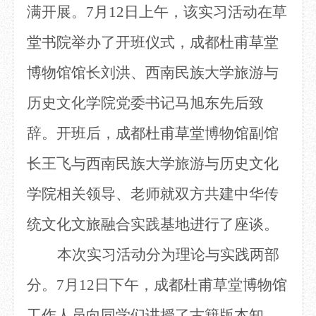
满开展。7月12日上午，该实习活动在草
目
数字文创
诗史堂
IP授权
柴门
堂书院举办了开班仪式，成都杜甫草堂
草堂艺术中心
工部祠
博物馆馆长刘洪、西南民族大学旅游与
文创咨询
少陵草堂碑亭
茅屋景区
历史文化学院党委书记马旭东先后致
唐代遗址
红墙花径
辞。开班后，成都杜甫草堂博物馆副馆
草堂影壁
长王飞与西南民族大学旅游与历史文化
大雅堂
万佛楼
学院相关领导、老师就双方共建中华传
草堂书院
千诗碑
统文化文旅融合实践基地进行了座谈。
本次实习活动分为理论与实践两部
分。
7月12日下午，成都杜甫草堂博物馆
工作人员向同学们讲授了古籍版本知