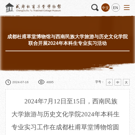
中文
EN
成都杜甫草堂博物馆与西南民族大学旅游与历史文化学院
活动
“人日游草堂”系列文化活动
藏品
藏品概述
联合开展2024年本科生专业实习活动
中国传统节庆活动
馆藏精品
诗歌主题活动
藏品修复
其它活动
数字资源
捐赠名录
字号：
2024-07-16
4895
小
中
大
2024年7月12日至15日，西南民族
质申请
大学旅游与历史文化学院2024年本科生
专业实习工作在成都杜甫草堂博物馆圆
程
文创
杜甫草堂文创馆
景点
正门
动
文创精品
大廨