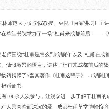
教育项目
数字文创
诗史堂
合作
IP授权
柴门
预约
草堂艺术中心
工部祠
日，吉林师范大学文学院教授、央视《百家讲坛》主
文创咨询
少陵草堂碑亭
茅屋景区
并在草堂书院举办了一场
“杜甫来成都前后”——
唐代遗址
红墙花径
草堂影壁
荣老师
围绕
“
杜甫是怎么到成都的
”以及“
杜甫在成
大雅堂
万佛楼
式、慷慨激昂的语言，讲述了
杜甫来成都前后
的故
草堂书院
千诗碑
博物馆捐赠了
5套其著作《杜甫这辈子》，成都杜
了捐赠证书。
共有
100余人次参与，让观众
进一步了解了杜甫的
、对人民真挚而深沉的爱。
成都杜甫草堂博物馆将