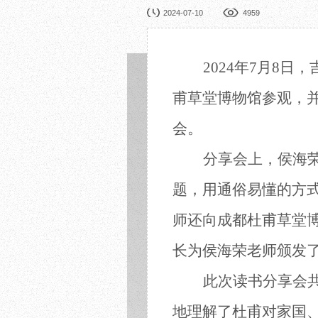
园林展览
公益
2024-07-10
4959
在线展厅
馆校
展览申办
活动
2024年7月8
甫草堂博物馆参观，
会。
分享会上，侯海
题
，用通俗易懂的方
师还向成都
杜甫草堂
长为侯海荣老师颁发
此次读书分享会
地理解了杜甫对家国