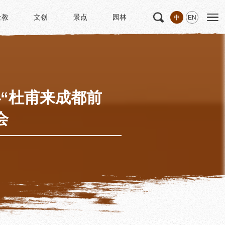
社教
文创
景点
园林
中
EN
社教
文创
景点
园林
文
科研
专家学者
科研项目
研究成果
“杜甫来成都前
博士后创新实践基地
会
中华诗歌研究院
《杜甫研究学刊》
学术活动
学术团体
园林
浣花园林区