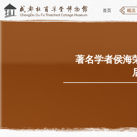
首页
概况
首页
概况
概况
参观
草堂简介
开放
组织结构
预约
最新动态
优惠
著名学者侯海
公告年报
文化
党建工作
交通
对外交流
参观
联系我们
地图
讲解
便民
讲解
展览
社教
基本陈列
社会
临时展览
社会