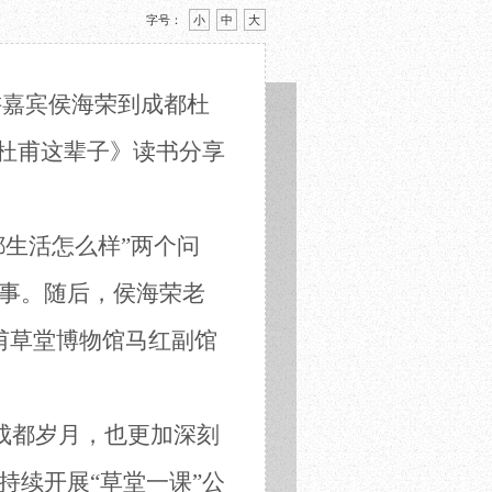
字号：
小
中
大
讲嘉宾侯海荣到成都杜
《杜甫这辈子》读书分享
都生活怎么样
”
两个问
事。
随后，侯
海荣
老
甫草堂博物馆马红副馆
成都岁月，也更加深刻
持续开展
“草堂一课”公