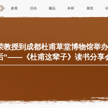
参观
活动
藏品
科研
展览
参观
活动
藏品
科研
展览
活动
藏品
时间
“人日游草堂”系列文化活动
藏品概述
参观
中国传统节庆活动
馆藏精品
政策
诗歌主题活动
藏品修复
荣教授到成都杜甫草堂博物馆举办
惠民
其它活动
数字资源
后”——《杜甫这辈子》读书分享
路线
捐赠名录
须知
导览
服务
服务
研学资质申请
文创
景点
教育课程
杜甫草堂文创馆
正门
教育活动
文创精品
大廨