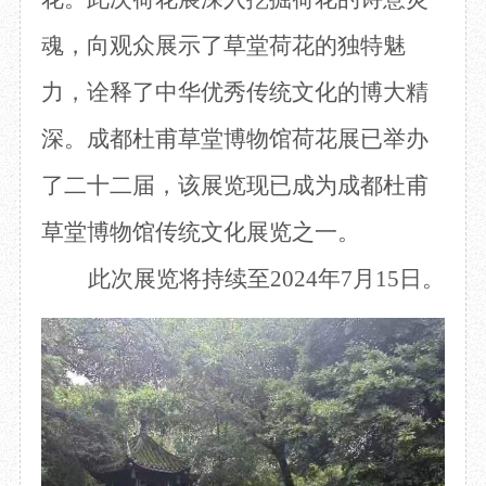
魂，向
观众
展示
了
草堂荷花的独特魅
力
，
诠释
了
中华
优秀传统
文化的博大精
深。
成都杜甫草堂博物馆荷花展已举办
了二十二届，
该展览
现已成为
成都杜甫
草堂
博物馆
传统文化展览之一。
此次展览将持续
至
2024年
7月
1
5日
。