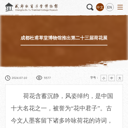
中文
EN
成都杜甫草堂博物馆推出第二十三届荷花展
活动
“人日游草堂”系列文化活动
藏品
藏品概述
中国传统节庆活动
馆藏精品
诗歌主题活动
藏品修复
其它活动
数字资源
捐赠名录
字号：
2024-07-10
5577
小
中
大
荷花含蓄沉静，风姿绰约，是中国
质申请
十大名花之一，被誉为
“花中君子”
。
古
今文人墨客留下诸多吟咏荷花的诗词，
程
文创
杜甫草堂文创馆
景点
正门
动
文创精品
大廨