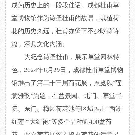
成为历史上的一段段佳话。
成都杜甫草
目
数字文创
诗史堂
IP授权
柴门
堂博物馆作为诗圣杜甫的故居，栽植荷
草堂艺术中心
工部祠
花的历史久远，杜甫亦留下不少咏荷诗
文创咨询
少陵草堂碑亭
茅屋景区
篇，深具文化内涵。
唐代遗址
红墙花径
为纪念诗圣杜甫，
展示
草堂园林特
草堂影壁
色，
2024年6
月
29
日
，
成都杜甫草堂博物
大雅堂
万佛楼
馆
推出了
第
二十三
届荷花展
，展览以
“
莲
草堂书院
千诗碑
意
雅韵
”
为题
，
在
盆景园、
北门、草堂书
院、东门、
梅园荷花池
等区域
展出
“西湖
红莲”“大红袍”
等多个
品种
近
400
盆荷
花。
此
次荷花展
深入
挖掘荷花的诗意灵