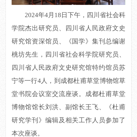
2024年4月18日
下午
，四川省社会科
学院杰出研究员、四川省人民政府文史
研究馆资深馆员、《国学》
集刊
总编谢
桃坊先生
，
四川省社会科学院研究员、
四川省人民政府文史研究馆
特约
馆员
苏
宁等一行
4
人，
到成都杜甫草堂博物馆
草
堂书院
会议室
交流
座谈。成都杜甫草堂
博物馆馆长刘洪
、
副馆长王飞
、《杜甫
研究学刊》编辑
及相关工作人员参加了
本次座谈。