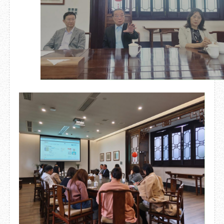
目
数字文创
诗史堂
IP授权
柴门
草堂艺术中心
工部祠
文创咨询
少陵草堂碑亭
茅屋景区
唐代遗址
红墙花径
草堂影壁
大雅堂
万佛楼
草堂书院
千诗碑