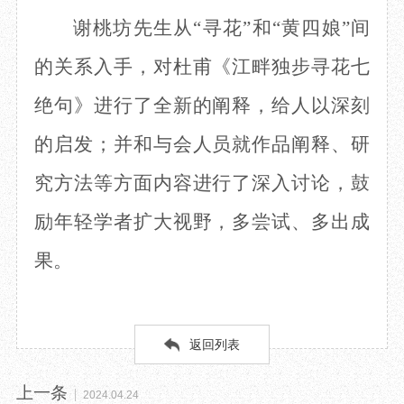
谢桃坊先生
从
“寻花”和“黄四娘”间
的
关系
入手
，对
杜甫《江畔独步寻花七
绝句》
进行了全新的阐释，给人以
深刻
的
启发；并和与会人员就作品阐释、研
究方法等方面
内容
进行了深入讨论，鼓
励年轻学者扩大视野，多尝试、多出成
果。
返回列表
上一条
2024.04.24