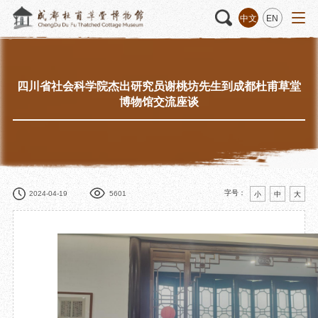
中文
EN
四川省社会科学院杰出研究员谢桃坊先生到成都杜甫草堂
活动
“人日游草堂”系列文化活动
藏品
藏品概述
博物馆交流座谈
中国传统节庆活动
馆藏精品
诗歌主题活动
藏品修复
其它活动
数字资源
捐赠名录
字号：
2024-04-19
5601
小
中
大
质申请
程
文创
杜甫草堂文创馆
景点
正门
动
文创精品
大廨