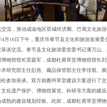
化交流，推动成渝地区双城经济圈、巴蜀文化旅游
4年4月16日下午，
重庆市奉节县文化和旅游发展委
室座谈交流
。奉节县文化旅游委党委书记潘万山、
州博物馆馆长雷庭军，
成都杜甫草堂博物馆馆长刘
学术研究部主任彭燕、藏品保管部主任李佳珉、展
晓松参加座谈。
双方就夔州草堂建设方案进行了交
、
文化遗产保护
、
博物馆展览、科研
等方面的建设
为成熟的建设规划经验
。此前，成都杜甫草堂博物