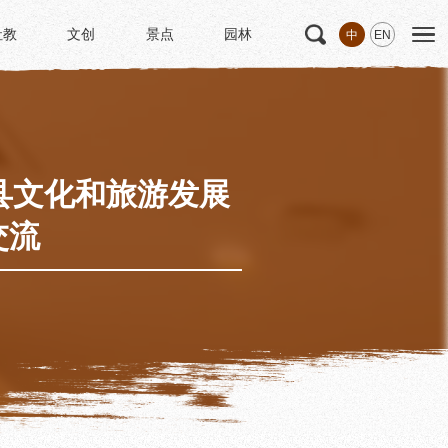
社教
文创
景点
园林
中
EN
社教
文创
景点
园林
文
科研
专家学者
科研项目
研究成果
县文化和旅游发展
博士后创新实践基地
交流
中华诗歌研究院
《杜甫研究学刊》
学术活动
学术团体
园林
浣花园林区