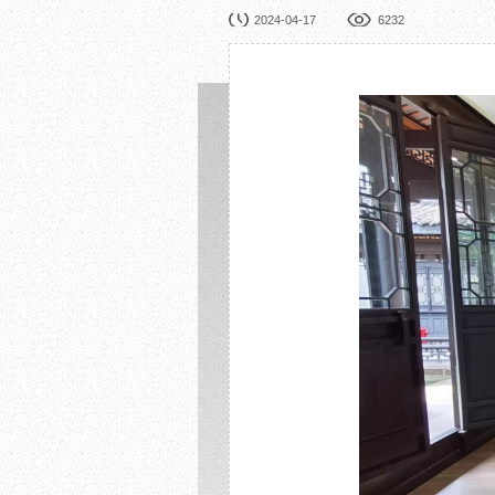
园林展览
公益
2024-04-17
6232
在线展厅
馆校
展览申办
活动