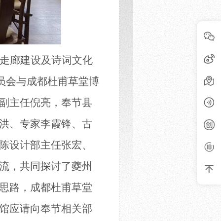
走廊建设及诗词文化
员会
与
成都杜甫草堂博
副主任倪亮，奉节县
洪、专家李霞锋、古
陈设计部主任张宏、
流，共同探讨了夔州
思路，
成都杜甫草堂
馆应请向奉节相关部