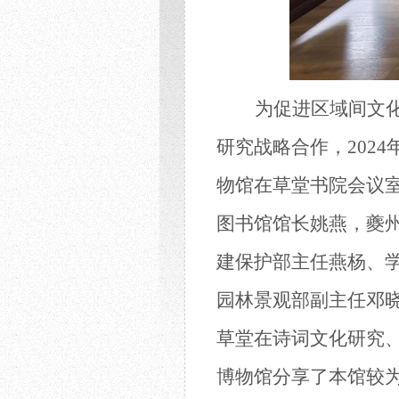
为促进区域间文
研究战略合作，
202
物馆
在草堂书院会议
图书馆馆长姚燕，夔
建保护部主任燕杨、
园林景观部副主任邓
草堂在
诗词文化研究
博物馆分享了本馆较