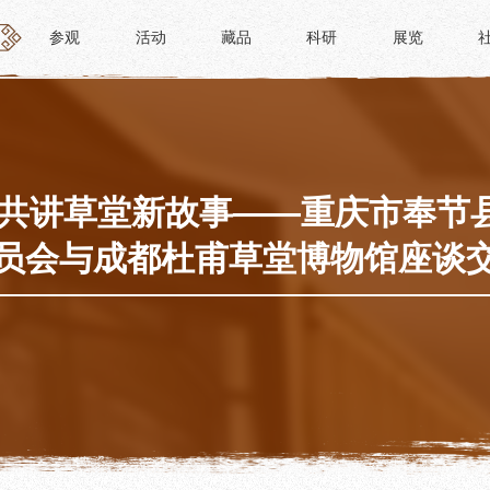
参观
活动
藏品
科研
展览
参观
活动
藏品
科研
展览
活动
藏品
时间
“人日游草堂”系列文化活动
藏品概述
参观
中国传统节庆活动
馆藏精品
政策
诗歌主题活动
藏品修复
 共讲草堂新故事——重庆市奉节
惠民
其它活动
数字资源
员会与成都杜甫草堂博物馆座谈
路线
捐赠名录
须知
导览
服务
服务
研学资质申请
文创
景点
教育课程
杜甫草堂文创馆
正门
教育活动
文创精品
大廨