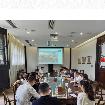
教育项目
数字文创
诗史堂
合作
IP授权
柴门
预约
草堂艺术中心
工部祠
文创咨询
少陵草堂碑亭
茅屋景区
唐代遗址
红墙花径
草堂影壁
大雅堂
万佛楼
草堂书院
千诗碑