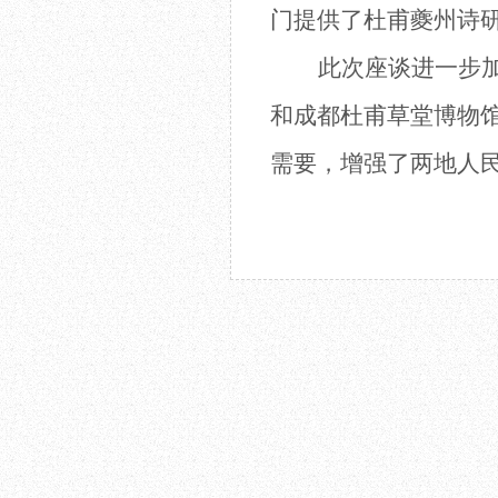
门提供了杜甫夔州诗
此次座谈进一步
和
成都杜甫草堂博物
需要，增强
了两地
人
2024.04.18