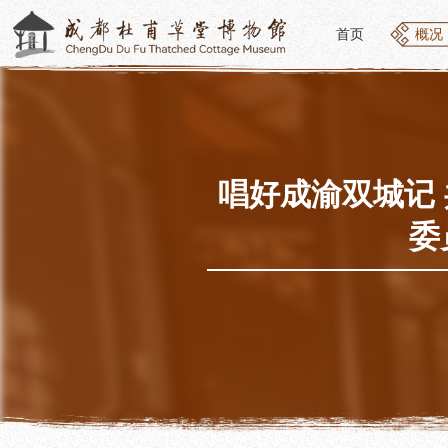
首页
概况
首页
概况
概况
参观
草堂简介
开放
组织结构
预约
最新动态
优惠
唱好成渝双城记
公告年报
文化
委
党建工作
交通
对外交流
参观
联系我们
地图
讲解
便民
讲解
展览
社教
基本陈列
社会
临时展览
社会