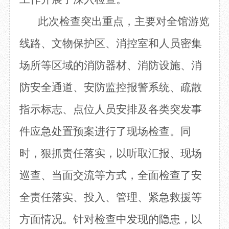
此次检查
突出重点，
主要
对全馆游览
线路、
文物保护
区
、消控室
和
人员密集
场所
等区域
的消防器材、消防设施、消
防安全通道
、
安防监控报警系统
、
疏散
指示标志
、点位人员安排及各类突发事
件应急处置预案
进行
了现场
检查
。
同
时，
狠抓
责任落实，
以
听取汇报、
现场
巡查
、
当面
交流等方式，全面检查了安
全责任落实、投入、管理、紧急救援等
方面情况。针对检查中发现的隐患，
以