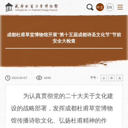
中文
EN
成都杜甫草堂博物馆开展“第十五届成都诗圣文化节”节前
活动
“人日游草堂”系列文化活动
藏品
藏品概述
安全大检查
中国传统节庆活动
馆藏精品
诗歌主题活动
藏品修复
其它活动
数字资源
捐赠名录
字号：
2024-02-07
4839
小
中
大
为
认真贯彻党的二十大关于文化建
质申请
设的战略部署，发挥
成都
杜甫草堂
博物
馆
传播诗歌文化、弘扬杜甫精神的作
程
文创
杜甫草堂文创馆
景点
正门
动
文创精品
大廨