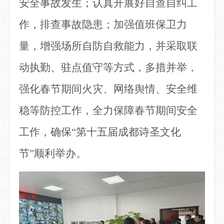
安全事故发生；认真开展好自查自纠工
作，排查事故隐患；加强值班保卫力
量，增强场所自防自救能力，并采取联
动执勤、驻点值守等方式，多措并举
，
强化
春节
期间
火灾
、网络舆情、安全维
稳等
防控工作，全力保障春节期间安全
工作，确保
“
第
十五
届
成都
诗圣文化
节
”
顺利
举办
。