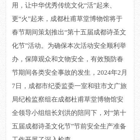
用，让
中华
优秀传统文化
“活”起来
、
目
数字文创
诗史堂
IP授权
柴门
更
“火”起来
，
成都
杜甫草堂
博物馆将于
草堂艺术中心
工部祠
春节期间
策划推出
“
第十五届
成都诗圣文
文创咨询
少陵草堂碑亭
茅屋景区
化节
”活动。为
确保本次活动安全顺利举
唐代遗址
红墙花径
办，保障观众和文物安全，
有效预防春
草堂影壁
节期间各类安全事故的发生，
20
24
年
2
月
大雅堂
万佛楼
7
日，
成都市纪委监委
一室和驻市文广旅
草堂书院
千诗碑
局纪检监察组在
成都杜甫草堂博物馆安
全领导小组
组长刘洪
的陪同
下
，
对
“第十
五届成
都
诗圣文化节
”
节前
安全生产准备
工作
开展
了
深入检查。