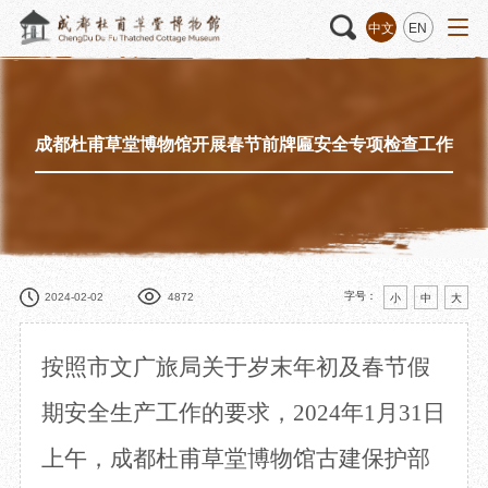
中文
EN
成都杜甫草堂博物馆开展春节前牌匾安全专项检查工作
活动
“人日游草堂”系列文化活动
藏品
藏品概述
中国传统节庆活动
馆藏精品
诗歌主题活动
藏品修复
其它活动
数字资源
捐赠名录
字号：
2024-02-02
4872
小
中
大
按照市文广旅局关于岁末年初及春节假
质申请
期安全生产工作的要求，
2024年1月31
日
上午，成都杜甫草堂博物馆古建保护部
程
文创
杜甫草堂文创馆
景点
正门
动
文创精品
大廨