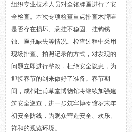
组织
专业技术人员对全馆牌匾进行了安
目
数字文创
诗史堂
IP授权
柴门
全检查。本次
专项检查重点排查
木牌匾
草堂艺术中心
工部祠
是否存在损坏、悬挂不稳固、挂钩锈
文创咨询
少陵草堂碑亭
茅屋景区
蚀、匾托缺失
等
情况。
检查过程中采用
唐代遗址
红墙花径
现场排查、拍照记录的方式，对发现的
草堂影壁
问题立即进行整改，
杜绝
安全隐患，为
大雅堂
万佛楼
迎接春节的
到来
做好了准备。
春节期
草堂书院
千诗碑
间，成都杜甫草堂博物馆将继续加强建
筑安全巡查，进一步筑牢博物馆岁末年
初安全防线，为观众营造安全、欢乐、
祥和的观览环境。