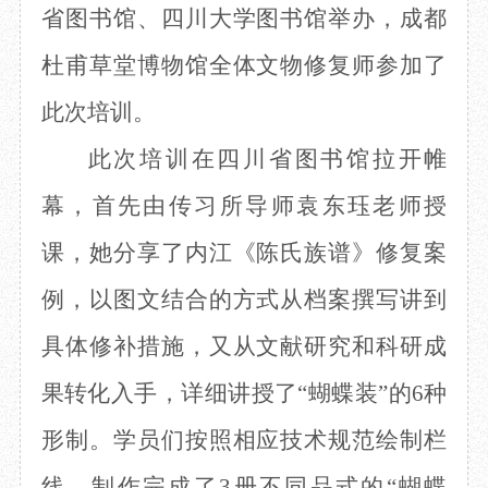
省图书馆、四川大学图书馆举办，成都
目
数字文创
诗史堂
IP授权
柴门
杜甫草堂博物馆全体文物修复师参加了
草堂艺术中心
工部祠
此次培训。
文创咨询
少陵草堂碑亭
茅屋景区
此次培训在四川省图书馆拉开帷
唐代遗址
红墙花径
幕，首先由传习所导师袁东珏老师授
草堂影壁
课，她分享了内江《陈氏族谱》修复案
大雅堂
万佛楼
例，以图文结合的方式从档案撰写讲到
草堂书院
千诗碑
具体修补措施，又从文献研究和科研成
果转化入手，详细讲授了
“蝴蝶装”的6种
形制。学员们按照相应技术规范绘制栏
线，制作完成了3册不同品式的“蝴蝶