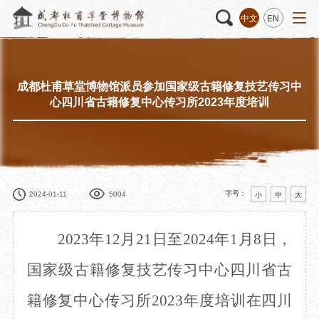
中文
EN
成都杜甫草堂博物馆派员参加国家级古籍修复技艺传习中
活动
“人日游草堂”系列文化活动
藏品
藏品概述
心四川省古籍修复中心传习所2023年度培训
中国传统节庆活动
馆藏精品
诗歌主题活动
藏品修复
其它活动
数字资源
捐赠名录
字号：
2024-01-11
5004
小
中
大
2023年12月21日至2024年1月8日，
质申请
国家级古籍修复技艺传习中心四川省古
籍修复中心传习所2023年度培训在四川
程
文创
杜甫草堂文创馆
景点
正门
动
文创精品
大廨