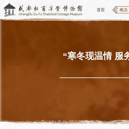
首页
概况
首页
概况
概况
参观
草堂简介
开放
组织结构
预约
最新动态
优惠
“寒冬现温情 
公告年报
文化
党建工作
交通
对外交流
参观
联系我们
地图
讲解
便民
讲解
展览
社教
基本陈列
社会
临时展览
社会