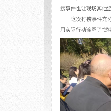
捞事件也
让
现场
其他
这次
打捞
事件充
用实际行动诠释了
“
游