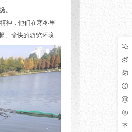
扬。
精神，他们
在寒冬里
馨、愉快的
游
览环境。