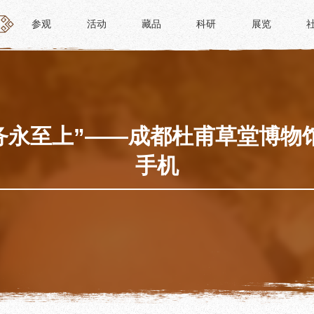
参观
活动
藏品
科研
展览
参观
活动
藏品
科研
展览
活动
藏品
时间
“人日游草堂”系列文化活动
藏品概述
参观
中国传统节庆活动
馆藏精品
政策
诗歌主题活动
藏品修复
服务永至上”——成都杜甫草堂博物
惠民
其它活动
数字资源
手机
路线
捐赠名录
须知
导览
服务
服务
研学资质申请
文创
景点
教育课程
杜甫草堂文创馆
正门
教育活动
文创精品
大廨