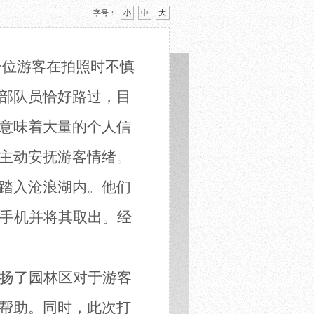
字号：
小
中
大
一位
游客
在拍照时不慎
部队员
恰好路过，目
意味着大量的个人信
主动安抚
游客
情绪。
踏入沧浪湖内。他们
现手机
并将其取出
。
经
扬了园林区对于
游客
帮助。
同时，此次打