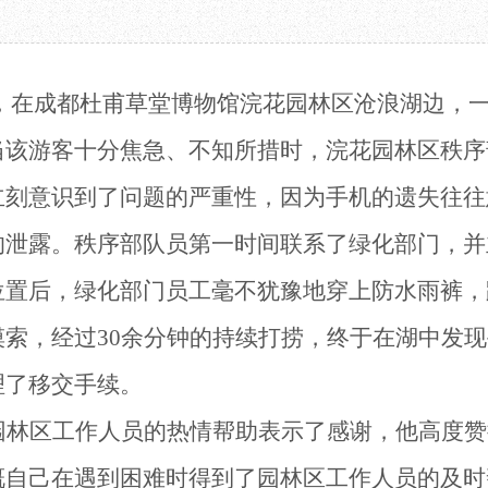
教育项目
数字文创
诗史堂
合作
IP授权
柴门
预约
草堂艺术中心
工部祠
，
在成都
杜甫草堂博物馆浣花园林区沧浪湖边，
文创咨询
少陵草堂碑亭
茅屋景区
当该游客十分
焦急、不知所措
时
，浣花园林区
秩序
唐代遗址
红墙花径
立刻意识到了问题的严重性，因为手机的
遗失
往往
草堂影壁
的泄露
。
秩序部队员
第一时间联系了绿化部门，并
大雅堂
万佛楼
位置后，绿化
部门
员工毫不犹豫地穿上
防水
雨裤，
草堂书院
千诗碑
摸索，经过
30余分钟的持续打捞，终于在湖中发
理了移交手续。
园林区工作人员的热情帮助表示了感谢，他高度赞
慨自己在遇到困难时得到了园林区
工作人员的
及时