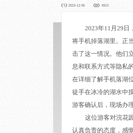
园林展览
公益
2023-12-05
4913
在线展厅
馆校
展览申办
活动
2023年11月29日
将手机掉落湖
里
。
正
击了这一情况。他们
息和联系方式
等隐私
在详细了解手机落湖
徒手在
冰冷的
湖水中
游客确认后，现场办
这位游客
对浣花
认真负责的态度，感