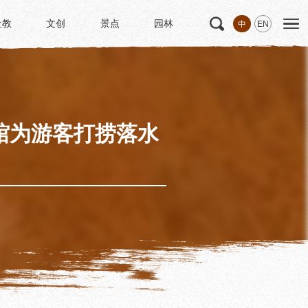
社教
文创
景点
园林
中
EN
社教
文创
景点
园林
文
科研
专家学者
科研项目
研究成果
馆为游客打捞落水
博士后创新实践基地
中华诗歌研究院
《杜甫研究学刊》
学术活动
学术团体
园林
浣花园林区