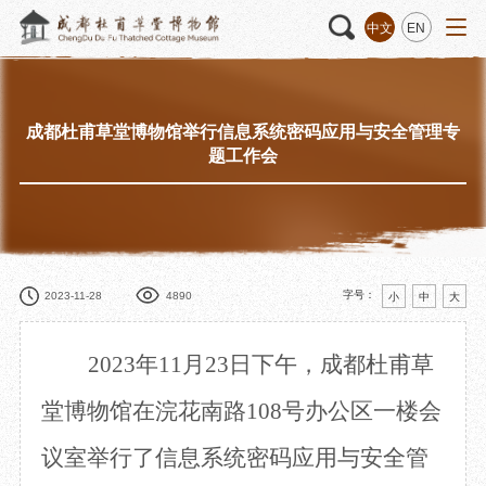
中文
EN
成都杜甫草堂博物馆举行信息系统密码应用与安全管理专
活动
“人日游草堂”系列文化活动
藏品
藏品概述
题工作会
中国传统节庆活动
馆藏精品
诗歌主题活动
藏品修复
其它活动
数字资源
捐赠名录
字号：
2023-11-28
4890
小
中
大
2023年11月23日下午，成都杜甫草
质申请
堂博物馆在浣花南路108号办公区一楼会
议室举行了信息系统密码应用与安全管
程
文创
杜甫草堂文创馆
景点
正门
动
文创精品
大廨