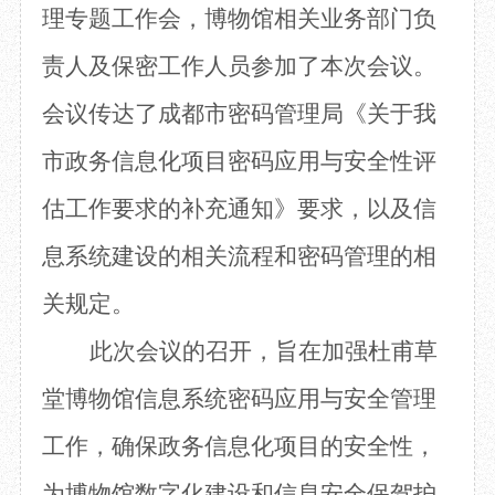
理专题工作会，博物馆相关业务部门负
目
数字文创
诗史堂
IP授权
柴门
责人及保密工作人员参加了本次会议。
草堂艺术中心
工部祠
会议传达了成都市密码管理局《关于我
文创咨询
少陵草堂碑亭
茅屋景区
市政务信息化项目密码应用与安全性评
唐代遗址
红墙花径
估工作要求的补充通知》要求，以及信
草堂影壁
息系统建设的相关流程和密码管理的相
大雅堂
万佛楼
关规定。
草堂书院
千诗碑
此次会议的召开，旨在加强杜甫草
堂博物馆信息系统密码应用与安全管理
工作，确保政务信息化项目的安全性，
为博物馆数字化建设和信息安全保驾护