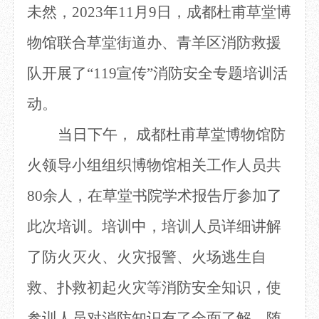
未然
，
2023年
11月
9
日，
成都杜甫草堂博
目
数字文创
诗史堂
IP授权
柴门
物馆
联合草堂街道办、青羊区消防救援
草堂艺术中心
工部祠
队
开展
了“
119宣传
”
消防安全专题培训活
文创咨询
少陵草堂碑亭
茅屋景区
动。
唐代遗址
红墙花径
当日
下午， 成都杜甫草堂博物馆防
草堂影壁
火领导小组组织
博物馆相关工作
人员
共
大雅堂
万佛楼
80
余人，在草堂书院学术报告厅参加了
草堂书院
千诗碑
此次
培
训。
培训中，
培训人员详细讲解
了防火灭火、
火灾
报警、火场逃生自
救、扑救初起火灾等消防安全知识，使
参训人员对
消防知识
有了全面了解。随