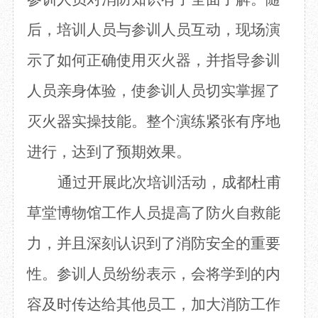
后，培训人员
与
参训人员
互动
，现场演
示
了
如何正确使用灭火器
，
并指导
参训
人员亲身体验，
使参训人员
切实掌握了
灭火器
实操
技能。整个演练紧张有序
地
进行
，达到了预期效果。
通过开展
此次
培训活动，
成都杜甫
草堂博物馆工作人员提高了防火自救能
力，并且
深刻认识到
了
消防安全的重要
性
。
参训人员
纷纷表示，会将学到的内
容及时传达给
其他员工
，加大消防工作