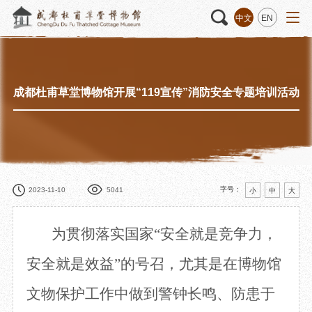
中文
EN
成都杜甫草堂博物馆开展“119宣传”消防安全专题培训活动
活动
“人日游草堂”系列文化活动
藏品
藏品概述
中国传统节庆活动
馆藏精品
诗歌主题活动
藏品修复
其它活动
数字资源
捐赠名录
字号：
2023-11-10
5041
小
中
大
为
贯彻
落实国家
“安全就是竞争力
，
质申请
安全就是效益”
的号召
，
尤其是
在
博物馆
文物保护工作中
做到
警钟长鸣
、
防患于
程
文创
杜甫草堂文创馆
景点
正门
动
文创精品
大廨