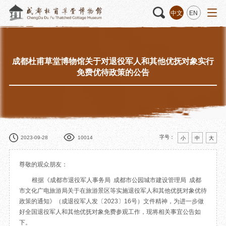
中文
EN
成都杜甫草堂博物馆关于对退役军人和其他优抚对象实行
活动
“人日游草堂”系列文化活动
藏品
藏品概述
免费优待政策的公告
中国传统节庆活动
馆藏精品
诗歌主题活动
藏品修复
其它活动
数字资源
捐赠名录
字号：
2023-09-28
10014
小
中
大
尊敬的观众朋友：
根据《成都市退役军人事务局 成都市公园城市建设管理局 成都
质申请
市文化广电旅游局关于在旅游景区等实施退役军人和其他优抚对象优待
政策的通知》（成退役军人发〔2023〕16号）文件精神，为进一步做
好全国退役军人和其他优抚对象免费参观工作，现将相关事宜公告如
程
文创
杜甫草堂文创馆
景点
正门
下。
动
文创精品
大廨