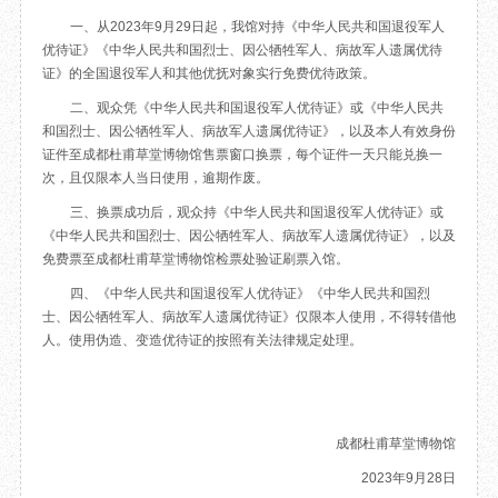
目
数字文创
诗史堂
一、从2023年9月29日起，我馆对持《中华人民共和国退役军人
优待证》《中华人民共和国烈士、因公牺牲军人、病故军人遗属优待
IP授权
柴门
证》的全国退役军人和其他优抚对象实行免费优待政策。
草堂艺术中心
工部祠
二、观众凭《中华人民共和国退役军人优待证》或《中华人民共
文创咨询
少陵草堂碑亭
和国烈士、因公牺牲军人、病故军人遗属优待证》，以及本人有效身份
茅屋景区
证件至成都杜甫草堂博物馆售票窗口换票，每个证件一天只能兑换一
唐代遗址
次，且仅限本人当日使用，逾期作废。
红墙花径
三、换票成功后，观众持《中华人民共和国退役军人优待证》或
草堂影壁
《中华人民共和国烈士、因公牺牲军人、病故军人遗属优待证》，以及
大雅堂
免费票至成都杜甫草堂博物馆检票处验证刷票入馆。
万佛楼
四、《中华人民共和国退役军人优待证》《中华人民共和国烈
草堂书院
士、因公牺牲军人、病故军人遗属优待证》仅限本人使用，不得转借他
千诗碑
人。使用伪造、变造优待证的按照有关法律规定处理。
成都杜甫草堂博物馆
2023年9月28日