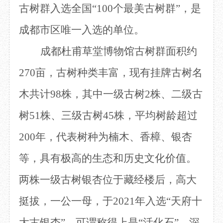
古树群入选全国“100个最美古树群”，是
目
数字文创
诗史堂
IP授权
柴门
成都市区唯一入选的单位。
草堂艺术中心
工部祠
成都杜甫草堂博物馆古树群面积约
文创咨询
少陵草堂碑亭
茅屋景区
270亩，古树种类丰富，现有挂牌古树名
唐代遗址
红墙花径
木共计98株，其中一级古树2株、二级古
草堂影壁
树51株、三级古树45株，平均树龄超过
大雅堂
万佛楼
200年，代表树种为楠木、香樟、银杏
草堂书院
千诗碑
等，具有极高的生态和历史文化价值。
两株一级古树银杏位于藏经楼后，高大
挺拔，一公一母，于2021年入选“天府十
大古银杏”，可谓称得上是“活化石”。深