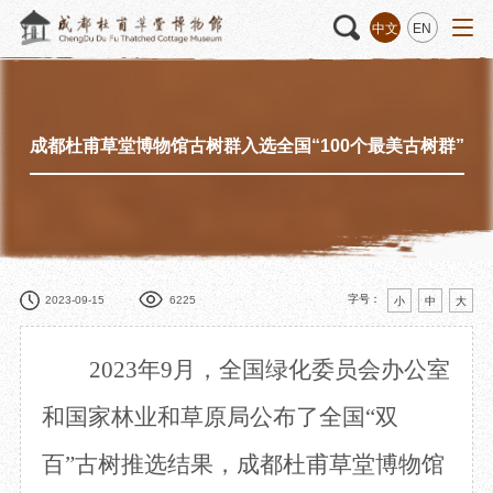
中文
EN
成都杜甫草堂博物馆古树群入选全国“100个最美古树群”
活动
“人日游草堂”系列文化活动
藏品
藏品概述
中国传统节庆活动
馆藏精品
诗歌主题活动
藏品修复
其它活动
数字资源
捐赠名录
字号：
2023-09-15
6225
小
中
大
2023年9月，全国绿化委员会办公室
质申请
和国家林业和草原局公布了全国“双
百”古树推选结果，成都杜甫草堂博物馆
程
文创
杜甫草堂文创馆
景点
正门
动
文创精品
大廨