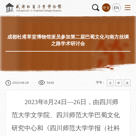
中文
EN
成都杜甫草堂博物馆派员参加第二届巴蜀文化与南方丝绸
活动
“人日游草堂”系列文化活动
藏品
藏品概述
之路学术研讨会
中国传统节庆活动
馆藏精品
诗歌主题活动
藏品修复
其它活动
数字资源
捐赠名录
字号：
2023-08-28
5036
小
中
大
2023年8月24日—26日，由四川师
质申请
范大学文学院、四川师范大学巴蜀文化
研究中心和《四川师范大学学报（社科
程
文创
杜甫草堂文创馆
景点
正门
动
文创精品
大廨