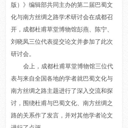
版）》编辑部共同主办的第二届巴蜀文
目
数字文创
诗史堂
IP授权
柴门
化与南方丝绸之路学术研讨会在成都召
草堂艺术中心
工部祠
开，成都杜甫草堂博物馆彭燕、陈宁、
文创咨询
少陵草堂碑亭
茅屋景区
刘晓凤三位代表提交论文并参加了此次
唐代遗址
红墙花径
研讨会。
草堂影壁
会上，成都杜甫草堂博物馆三位代
大雅堂
万佛楼
表与来自全国各地的学者就巴蜀文化与
草堂书院
千诗碑
南方丝绸之路主题进行了深入交流和探
讨，围绕杜甫与巴蜀文化、南方丝绸之
路的关系作了发言，并对其他学者论文
进行了点评。