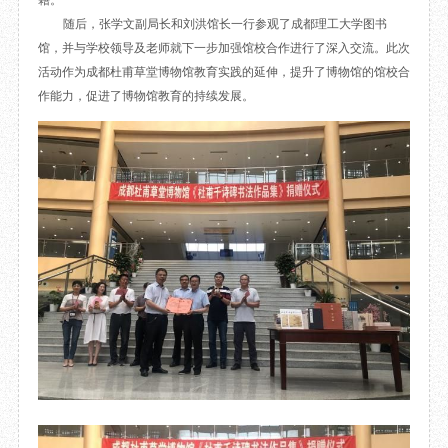
籍。
目
数字文创
诗史堂
随后，张学文副局长和刘洪馆长一行参观了成都理工大学图书
馆，并与学校领导及老师就下一步加强馆校合作进行了深入交流。此次
IP授权
柴门
活动作为成都杜甫草堂博物馆教育实践的延伸，提升了博物馆的馆校合
草堂艺术中心
工部祠
作能力，促进了博物馆教育的持续发展。
文创咨询
少陵草堂碑亭
茅屋景区
唐代遗址
红墙花径
草堂影壁
大雅堂
万佛楼
草堂书院
千诗碑