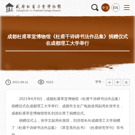
中文
EN
成都杜甫草堂博物馆《杜甫千诗碑书法作品集》捐赠仪式
活动
“人日游草堂”系列文化活动
藏品
藏品概述
在成都理工大学举行
中国传统节庆活动
馆藏精品
诗歌主题活动
藏品修复
其它活动
数字资源
捐赠名录
字号：
2021-06-11
5322
小
中
大
2021年6月9日，成都杜甫草堂博物馆《杜甫千诗碑书法作品集》
捐赠仪式在成都理工大学举行。成都市文化广电旅游局副局长张学文，
质申请
成都杜甫草堂博物馆馆长刘洪出席了捐赠仪式。
捐赠仪式上，张学文副局长致辞，刘洪馆长向成都理工大学捐赠
程
文创
杜甫草堂文创馆
景点
正门
了《杜甫千诗碑书法作品集》《草堂系列丛书》《杜甫研究学刊》等书
动
文创精品
大廨