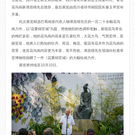
任蔡竞、四川省文联主席郑晓幸、四川省美术家协会主席梁时民、著名
目
数字文创
诗史堂
花鸟画家谭昌镕先后致辞，最后展览由四川省诗书画院院长秦玉琴宣布
开幕。
IP授权
柴门
此次展览精选巴蜀画派代表人物谭昌镕先生的一百二十余幅花鸟
草堂艺术中心
工部祠
画力作，以“花重锦官城”为题，用他独到的色调和笔触，展现花鸟草虫
文创咨询
少陵草堂碑亭
的绚烂多彩，他的花鸟画内容多是孔雀牡丹，大花大鸟，气势宏伟，富
茅屋景区
丽堂皇，他将人们熟知的牡丹、荷花、梅花、菊花等花卉作为花鸟画的
唐代遗址
背景，使其花鸟画内容更为丰富，美不胜收。谭昌镕先生现场向杜甫草
红墙花径
堂博物馆捐赠了一件《花重锦官城》的大幅绘画力作。
草堂影壁
展览将持续至10月10日。
大雅堂
万佛楼
草堂书院
千诗碑