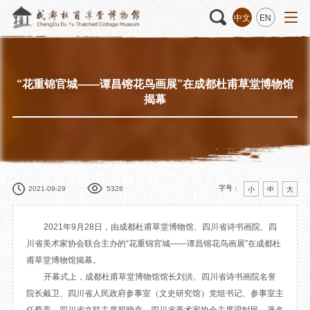
中文
EN
“花重锦官城——谭昌镕花鸟画展”在成都杜甫草堂博物馆
活动
“人日游草堂”系列文化活动
藏品
藏品概述
揭幕
中国传统节庆活动
馆藏精品
诗歌主题活动
藏品修复
其它活动
数字资源
捐赠名录
字号：
2021-09-29
5328
小
中
大
2021年9月28日，由成都杜甫草堂博物馆、四川省诗书画院、四
川省美术家协会联合主办的“花重锦官城——谭昌镕花鸟画展”在成都杜
质申请
甫草堂博物馆揭幕。
开幕式上，成都杜甫草堂博物馆馆长刘洪、四川省诗书画院名誉
程
文创
杜甫草堂文创馆
景点
正门
院长戴卫、四川省人民政府参事室（文史研究馆）党组书记、参事室主
动
文创精品
大廨