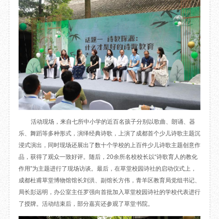
目
数字文创
诗史堂
IP授权
柴门
草堂艺术中心
工部祠
文创咨询
少陵草堂碑亭
茅屋景区
唐代遗址
红墙花径
草堂影壁
大雅堂
活动现场，来自七所中小学的近百名孩子分别以歌曲、朗诵、器
万佛楼
乐、舞蹈等多种形式，演绎经典诗歌，上演了成都首个少儿诗歌主题沉
草堂书院
浸式演出，同时现场还展出了数十个学校的上百件少儿诗歌主题创意作
千诗碑
品，获得了观众一致好评。随后，20余所名校校长以“诗歌育人的教化
作用”为主题进行了现场访谈。最后，在草堂校园诗社的启动仪式上，
成都杜甫草堂博物馆馆长刘洪、副馆长方伟，青羊区教育局党组书记、
局长彭远明，办公室主任罗强向首批加入草堂校园诗社的学校代表进行
了授牌。活动结束后，部分嘉宾还参观了草堂书院。