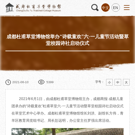
中文
EN
成都杜甫草堂博物馆举办“诗载童欢”六·一儿童节活动暨草
活动
“人日游草堂”系列文化活动
藏品
藏品概述
堂校园诗社启动仪式
中国传统节庆活动
馆藏精品
诗歌主题活动
藏品修复
其它活动
数字资源
捐赠名录
字号：
2021-06-10
5399
小
中
大
2021年6月1日，由成都杜甫草堂博物馆主办，成都商报·成都儿童
团承办的“诗载童欢”杜甫草堂六·一儿童节活动暨草堂校园诗社启动仪式
质申请
在草堂艺术中心举办。成都杜甫草堂博物馆馆长刘洪、副馆长方伟，青
羊区教育局党组书记、局长彭远明，办公室主任罗强出席活动。
程
文创
杜甫草堂文创馆
景点
正门
动
文创精品
大廨