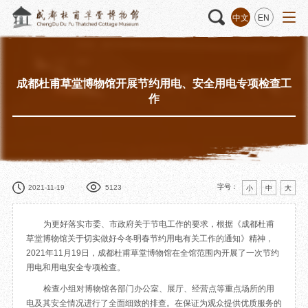
中文
EN
成都杜甫草堂博物馆开展节约用电、安全用电专项检查工
活动
“人日游草堂”系列文化活动
藏品
藏品概述
作
中国传统节庆活动
馆藏精品
诗歌主题活动
藏品修复
其它活动
数字资源
捐赠名录
字号：
2021-11-19
5123
小
中
大
为更好落实市委、市政府关于节电工作的要求，根据《成都杜甫
草堂博物馆关于切实做好今冬明春节约用电有关工作的通知》精神，
2021年11月19日，成都杜甫草堂博物馆在全馆范围内开展了一次节约
质申请
用电和用电安全专项检查。
检查小组对博物馆各部门办公室、展厅、经营点等重点场所的用
程
文创
杜甫草堂文创馆
景点
正门
电及其安全情况进行了全面细致的排查。在保证为观众提供优质服务的
动
文创精品
大廨