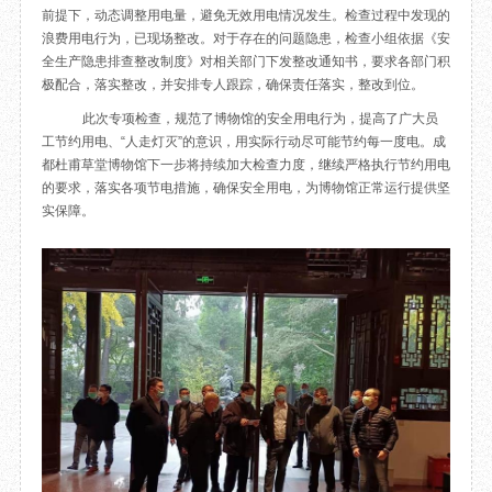
前提下，动态调整用电量，避免无效用电情况发生。检查过程中发现的
目
数字文创
诗史堂
浪费用电行为，已现场整改。对于存在的问题隐患，检查小组依据《安
IP授权
柴门
全生产隐患排查整改制度》对相关部门下发整改通知书，要求各部门积
草堂艺术中心
工部祠
极配合，落实整改，并安排专人跟踪，确保责任落实，整改到位。
文创咨询
少陵草堂碑亭
此次专项检查，规范了博物馆的安全用电行为，提高了广大员
茅屋景区
工节约用电、“人走灯灭”的意识，用实际行动尽可能节约每一度电。成
都杜甫草堂博物馆下一步将持续加大检查力度，继续严格执行节约用电
唐代遗址
的要求，落实各项节电措施，确保安全用电，为博物馆正常运行提供坚
红墙花径
实保障。
草堂影壁
大雅堂
万佛楼
草堂书院
千诗碑