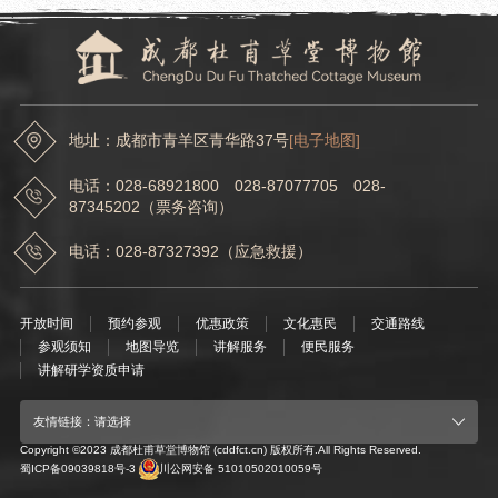
戏缘心迹——刘朴川剧人物画展在成都杜甫草堂博物馆开展
地址：成都市青羊区青华路37号
[电子地图]
电话：028-68921800 028-87077705 028-
87345202（票务咨询）
电话：028-87327392（应急救援）
开放时间
预约参观
优惠政策
文化惠民
交通路线
参观须知
地图导览
讲解服务
便民服务
讲解研学资质申请
友情链接：请选择
Copyright ©2023 成都杜甫草堂博物馆 (cddfct.cn) 版权所有.All Rights Reserved.
蜀ICP备09039818号-3
川公网安备 51010502010059号