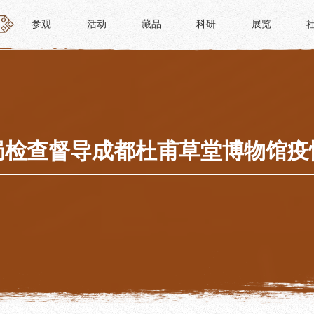
参观
活动
藏品
科研
展览
参观
活动
藏品
科研
展览
活动
藏品
时间
“人日游草堂”系列文化活动
藏品概述
参观
中国传统节庆活动
馆藏精品
政策
诗歌主题活动
藏品修复
局检查督导成都杜甫草堂博物馆疫
惠民
其它活动
数字资源
路线
捐赠名录
须知
导览
服务
服务
研学资质申请
文创
景点
教育课程
杜甫草堂文创馆
正门
教育活动
文创精品
大廨