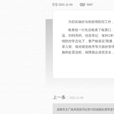
园林展览
公益
2021-11-04
5007
在线展厅
馆校
展览申办
活动
为切实做好当前疫情防控工作，
检查组一行先后检查了检票口
温、扫码亮码、信息登记、保持1
情防控常态化下，要严格落实“限量
罩入馆、保持观览秩序等方面的管
施和处置流程，保障观众游览安全
上一条
2021.11.08
成都市文广旅局党组书记李川到成都杜甫草堂