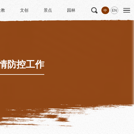
社教
文创
景点
园林
中
EN
社教
文创
景点
园林
文
科研
专家学者
科研项目
研究成果
情防控工作
博士后创新实践基地
中华诗歌研究院
《杜甫研究学刊》
学术活动
学术团体
园林
浣花园林区