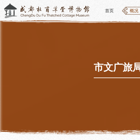
首页
概况
首页
概况
概况
参观
草堂简介
开放
组织结构
预约
最新动态
优惠
市文广旅
公告年报
文化
党建工作
交通
对外交流
参观
联系我们
地图
讲解
便民
讲解
展览
社教
基本陈列
社会
临时展览
社会