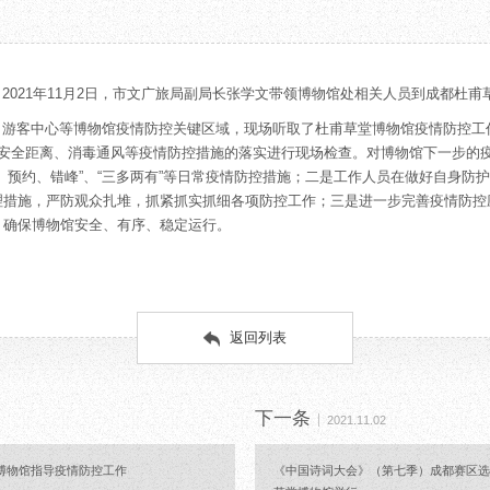
教育项目
数字文创
诗史堂
合作
IP授权
柴门
预约
草堂艺术中心
工部祠
2021年11月2日，市文广旅局副局长张学文带领博物馆处相关人员到成都杜
文创咨询
少陵草堂碑亭
、游客中心等博物馆疫情防控关键区域，现场听取了杜甫草堂博物馆疫情防控工
茅屋景区
米安全距离、消毒通风等疫情防控措施的落实进行现场检查。对博物馆下一步的
唐代遗址
、预约、错峰”、“三多两有”等日常疫情防控措施；二是工作人员在做好自身防
红墙花径
理措施，严防观众扎堆，抓紧抓实抓细各项防控工作；三是进一步完善疫情防控
草堂影壁
，确保博物馆安全、有序、稳定运行。
大雅堂
万佛楼
草堂书院
千诗碑
返回列表
下一条
2021.11.02
博物馆指导疫情防控工作
《中国诗词大会》（第七季）成都赛区选