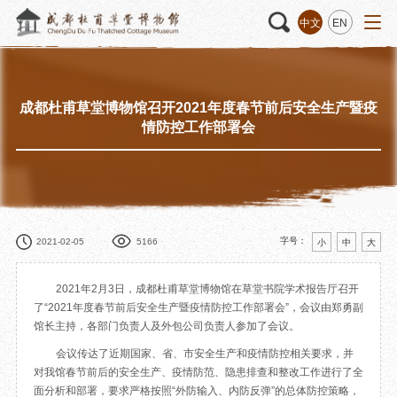
中文
EN
成都杜甫草堂博物馆召开2021年度春节前后安全生产暨疫
活动
“人日游草堂”系列文化活动
藏品
藏品概述
情防控工作部署会
中国传统节庆活动
馆藏精品
诗歌主题活动
藏品修复
其它活动
数字资源
捐赠名录
字号：
2021-02-05
5166
小
中
大
2021年2月3日，成都杜甫草堂博物馆在草堂书院学术报告厅召开
了“2021年度春节前后安全生产暨疫情防控工作部署会”，会议由郑勇副
馆长主持，各部门负责人及外包公司负责人参加了会议。
质申请
会议传达了近期国家、省、市安全生产和疫情防控相关要求，并
对我馆春节前后的安全生产、疫情防范、隐患排查和整改工作进行了全
程
文创
杜甫草堂文创馆
景点
正门
面分析和部署，要求严格按照“外防输入、内防反弹”的总体防控策略，
动
文创精品
大廨