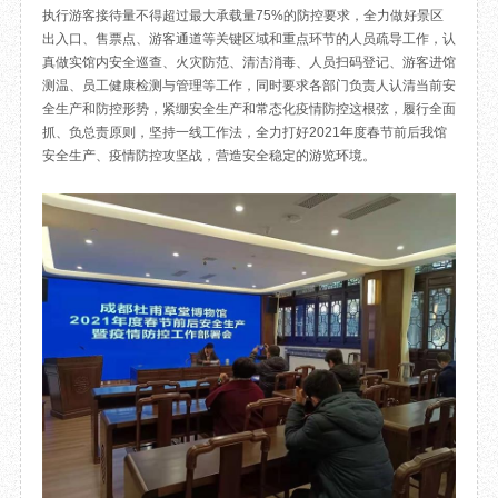
执行游客接待量不得超过最大承载量75%的防控要求，全力做好景区
目
数字文创
诗史堂
出入口、售票点、游客通道等关键区域和重点环节的人员疏导工作，认
IP授权
柴门
真做实馆内安全巡查、火灾防范、清洁消毒、人员扫码登记、游客进馆
草堂艺术中心
工部祠
测温、员工健康检测与管理等工作，同时要求各部门负责人认清当前安
全生产和防控形势，紧绷安全生产和常态化疫情防控这根弦，履行全面
文创咨询
少陵草堂碑亭
抓、负总责原则，坚持一线工作法，全力打好2021年度春节前后我馆
茅屋景区
安全生产、疫情防控攻坚战，营造安全稳定的游览环境。
唐代遗址
红墙花径
草堂影壁
大雅堂
万佛楼
草堂书院
千诗碑