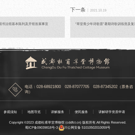
下一条
2021.10.19
国书法馆基本陈列及开馆首展事宜
“草堂青少年诗歌荟”暑期诗歌训练营及
电话：028-68921800 028-87077705 028-87345202（票务咨
询）
参观须知
地图导览
讲解服务
便民服务
讲解研学资质申请
Copyright ©2023 成都杜甫草堂博物馆 (cddfct.cn) 版权所有.All Rights Reserved.
蜀ICP备09039818号-3
川公网安备 51010502010059号