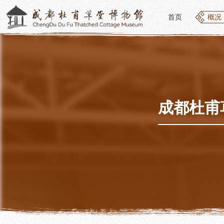
首页
概况
首页
概况
概况
参观
草堂简介
开放
组织结构
预约
最新动态
优惠
成都杜甫
公告年报
文化
党建工作
交通
对外交流
参观
联系我们
地图
讲解
便民
讲解
展览
社教
基本陈列
社会
临时展览
社会