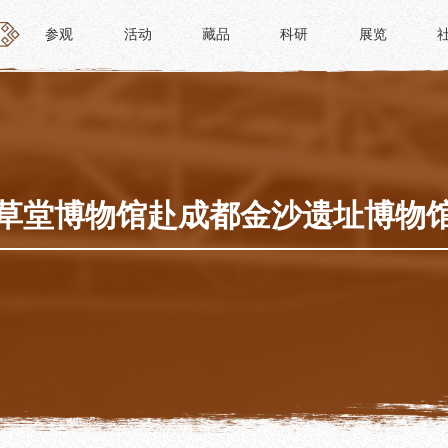
参观
活动
藏品
科研
展览
参观
活动
藏品
科研
展览
活动
藏品
时间
“人日游草堂”系列文化活动
藏品概述
参观
中国传统节庆活动
馆藏精品
政策
诗歌主题活动
藏品修复
草堂博物馆赴成都金沙遗址博物
惠民
其它活动
数字资源
路线
捐赠名录
须知
导览
服务
服务
研学资质申请
文创
景点
教育课程
杜甫草堂文创馆
正门
教育活动
文创精品
大廨