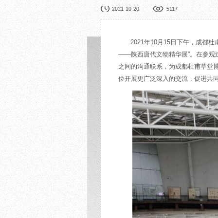
园林展览
公益
2021-10-20
5117
在线展厅
馆校
展览申办
活动
2021年10月15日下午，
——陕西唐代文物精华展”。在参
之间的沟通联系，为成都杜甫草堂
位开展更广泛深入的交流，促进共