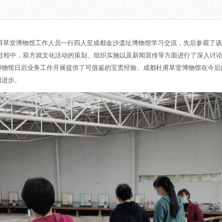
教育项目
数字文创
诗史堂
合作
IP授权
柴门
预约
草堂艺术中心
工部祠
成都杜甫草堂博物馆工作人员一行四人至成都金沙遗址博物馆学习交流，先后参观了
文创咨询
少陵草堂碑亭
观过程中，双方就文化活动的策划、组织实施以及新闻宣传等方面进行了深入讨
茅屋景区
博物馆日后业务工作开展提供了可借鉴的宝贵经验。成都杜甫草堂博物馆在今后
唐代遗址
同进步。
红墙花径
草堂影壁
大雅堂
万佛楼
草堂书院
千诗碑