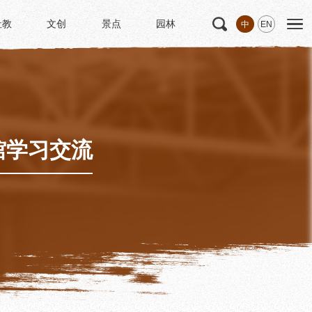
社教
文创
景点
园林
中
EN
社教
文创
景点
园林
文
科研
专家学者
科研项目
研究成果
馆学习交流
博士后创新实践基地
中华诗歌研究院
《杜甫研究学刊》
学术活动
学术团体
园林
浣花园林区