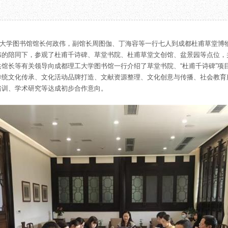
教育项目
数字文创
诗史堂
合作
IP授权
柴门
预约
草堂艺术中心
工部祠
都理工大学图书馆馆长何政伟，副馆长周图伽、丁海容等一行七人到成都杜甫草堂
文创咨询
少陵草堂碑亭
伟的陪同下，参观了杜甫千诗碑、草堂书院、杜甫草堂文创馆、盆景园等点位，
茅屋景区
馆长等有关领导向成都理工大学图书馆一行介绍了草堂书院、“杜甫千诗碑”项
唐代遗址
传统文化传承、文化活动品牌打造、文献资源整理、文化创意与传播、社会教育
培训、学术研究等达成初步合作意向。
红墙花径
草堂影壁
大雅堂
万佛楼
草堂书院
千诗碑