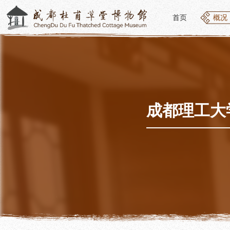
首页
概况
首页
概况
概况
参观
草堂简介
开放
组织结构
预约
最新动态
优惠
成都理工大
公告年报
文化
党建工作
交通
对外交流
参观
联系我们
地图
讲解
便民
讲解
展览
社教
基本陈列
社会
临时展览
社会