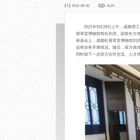
园林展览
公益
2021-09-30
5123
在线展厅
馆校
展览申办
活动
2021年9月28日上午，成
甫草堂博物馆馆长刘洪、副馆长方
座谈会上，成都杜甫草堂博物馆刘洪
设和业务开展情况。随后，双方就
同时就下一步双方合作交流、人才