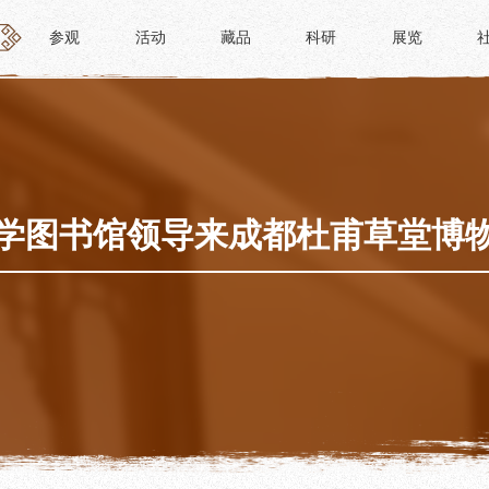
参观
活动
藏品
科研
展览
参观
活动
藏品
科研
展览
活动
藏品
时间
“人日游草堂”系列文化活动
藏品概述
参观
中国传统节庆活动
馆藏精品
政策
诗歌主题活动
藏品修复
学图书馆领导来成都杜甫草堂博
惠民
其它活动
数字资源
路线
捐赠名录
须知
导览
服务
服务
研学资质申请
文创
景点
教育课程
杜甫草堂文创馆
正门
教育活动
文创精品
大廨