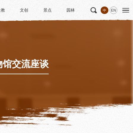
社教
文创
景点
园林
中
EN
社教
文创
景点
园林
文
科研
专家学者
科研项目
研究成果
物馆交流座谈
博士后创新实践基地
中华诗歌研究院
《杜甫研究学刊》
学术活动
学术团体
园林
浣花园林区