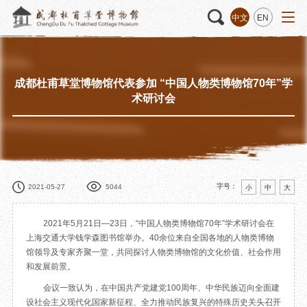
中文
EN
成都杜甫草堂博物馆代表参加 “中国人物类博物馆70年”学
活动
“人日游草堂”系列文化活动
藏品
藏品概述
术研讨会
中国传统节庆活动
馆藏精品
诗歌主题活动
藏品修复
其它活动
数字资源
捐赠名录
字号：
2021-05-27
5044
小
中
大
2021年5月21日—23日，“中国人物类博物馆70年”学术研讨会在
上海交通大学钱学森图书馆举办。40余位来自全国各地的人物类博物
馆领导及专家齐聚一堂，共同探讨人物类博物馆的文化价值、社会作用
质申请
和发展前景。
会议一致认为，在中国共产党建党100周年、中华民族迈向全面建
程
文创
杜甫草堂文创馆
景点
正门
设社会主义现代化国家新征程、全力推动民族复兴的特殊历史关头召开
动
文创精品
大廨