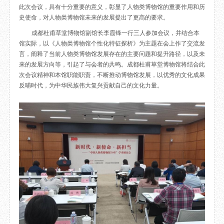
此次会议，具有十分重要的意义，彰显了人物类博物馆的重要作用和历
目
数字文创
诗史堂
史使命，对人物类博物馆未来的发展提出了更高的要求。
IP授权
柴门
成都杜甫草堂博物馆副馆长李霞锋一行三人参加会议，并结合本
草堂艺术中心
工部祠
馆实际，以《人物类博物馆个性化特征探析》为主题在会上作了交流发
文创咨询
少陵草堂碑亭
言，阐释了当前人物类博物馆发展存在的主要问题和提升路径，以及未
茅屋景区
来的发展方向等，引起了与会者的共鸣。成都杜甫草堂博物馆将结合此
次会议精神和本馆职能职责，不断推动博物馆发展，以优秀的文化成果
唐代遗址
反哺时代，为中华民族伟大复兴贡献自己的文化力量。
红墙花径
草堂影壁
大雅堂
万佛楼
草堂书院
千诗碑