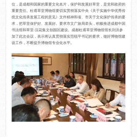
位，是成都和国家的重要文化名片，保护和发展好草堂，是党和政府的
目
数字文创
诗史堂
重要责任。杜甫草堂博物馆要切实贯彻落实中央《关于实施中华优秀传
IP授权
柴门
统文化传承发展工程的意见》文件精神和省、市关于文化保护传承的要
草堂艺术中心
工部祠
求，把草堂保护好、发展好。要求市文广旅局牵头，积极推进成都中国
书法馆和草堂·浣花集文创园区建设。成都杜甫草堂博物馆馆长刘洪参
文创咨询
少陵草堂碑亭
加了此次会议，表示将认真贯彻落实范锐平书记的要求，做好博物馆建
茅屋景区
设工作，不断提升博物馆专业化水平。
唐代遗址
红墙花径
草堂影壁
大雅堂
万佛楼
草堂书院
千诗碑