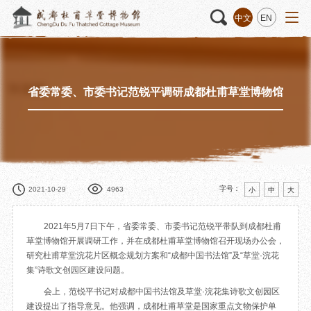
中文
EN
省委常委、市委书记范锐平调研成都杜甫草堂博物馆
活动
“人日游草堂”系列文化活动
藏品
藏品概述
中国传统节庆活动
馆藏精品
诗歌主题活动
藏品修复
其它活动
数字资源
捐赠名录
字号：
2021-10-29
4963
小
中
大
2021年5月7日下午，省委常委、市委书记范锐平带队到成都杜甫
草堂博物馆开展调研工作，并在成都杜甫草堂博物馆召开现场办公会，
研究杜甫草堂浣花片区概念规划方案和“成都中国书法馆”及“草堂·浣花
质申请
集”诗歌文创园区建设问题。
会上，范锐平书记对成都中国书法馆及草堂·浣花集诗歌文创园区
程
文创
杜甫草堂文创馆
景点
正门
建设提出了指导意见。他强调，成都杜甫草堂是国家重点文物保护单
动
文创精品
大廨