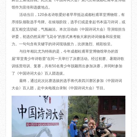
舞台上展现自我。此次是《中国诗词大会》第六次将成都杜甫草堂博物
目
数字文创
诗史堂
馆作为宣传和选拨地点。
活动当日，120余名诗歌爱好者早早抵达成都杜甫草堂博物馆，有
IP授权
柴门
序排队领取选手号牌。在候场阶段，选手们或是拿起书本温习诗词，或
草堂艺术中心
工部祠
是互相交流切磋，气氛融洽。本次活动由《中国诗词大会》导演组担当
文创咨询
少陵草堂碑亭
评委，初选仍然采用“飞花令”的形式来考验大家的诗词储备和应变能
茅屋景区
力。一句句含有关键字的诗词现场接力，比拼激烈、精彩纷呈。
唐代遗址
与往年相比尤为特殊的是，今年成都杜甫草堂博物馆举办的首
红墙花径
届“草堂青少年诗歌荟”在同一天举行了决赛活动。经过初赛、暑期诗歌
草堂影壁
训练营培训、复赛，共有50名青少年脱颖而出参加决赛，并同时参加
大雅堂
了《中国诗词大会》百人团选拔。
万佛楼
最终，通过此次比赛选拔的选手将代表四川赛区参加《中国诗词
草堂书院
大会》百人团，赴中央电视台录制《中国诗词大会》节目。
千诗碑