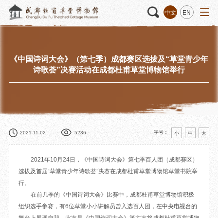
中文
EN
《中国诗词大会》（第七季）成都赛区选拔及“草堂青少年
活动
“人日游草堂”系列文化活动
藏品
藏品概述
诗歌荟”决赛活动在成都杜甫草堂博物馆举行
中国传统节庆活动
馆藏精品
诗歌主题活动
藏品修复
其它活动
数字资源
捐赠名录
字号：
2021-11-02
5236
小
中
大
2021年10月24日，《中国诗词大会》第七季百人团（成都赛区）
选拔及首届“草堂青少年诗歌荟”决赛在成都杜甫草堂博物馆草堂书院举
质申请
行。
在前几季的《中国诗词大会》比赛中，成都杜甫草堂博物馆积极
程
文创
杜甫草堂文创馆
景点
正门
组织选手参赛，有6位草堂小小讲解员曾入选百人团，在中央电视台的
动
文创精品
大廨